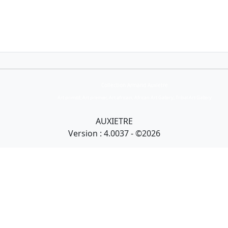
Collection Armand Auxietre
Art primitif, Art premier, Art africain, African Art Gallery, Tribal Art Gallery
AUXIETRE
Version : 4.0037 - ©2026