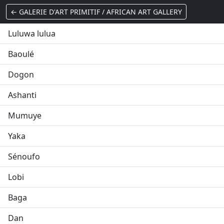
← GALERIE D'ART PRIMITIF / AFRICAN ART GALLERY
Luluwa lulua
Baoulé
Dogon
Ashanti
Mumuye
Yaka
Sénoufo
Lobi
Baga
Dan