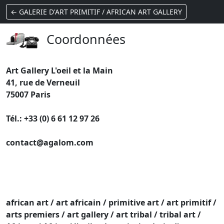
← GALERIE D'ART PRIMITIF / AFRICAN ART GALLERY
Coordonnées
Art Gallery L'oeil et la Main
41, rue de Verneuil
75007 Paris
Tél.: +33 (0) 6 61 12 97 26
contact@agalom.com
african art / art africain / primitive art / art primitif /
arts premiers / art gallery / art tribal / tribal art /