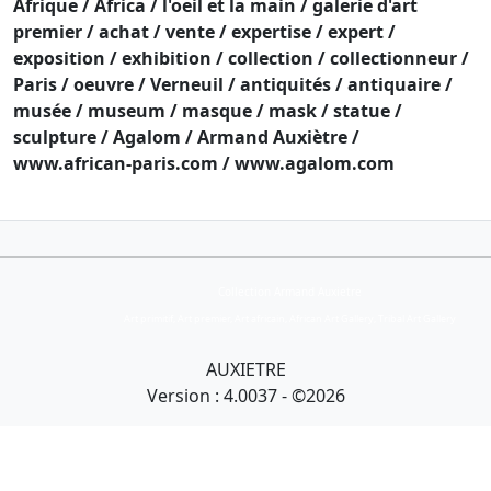
Afrique / Africa / l'oeil et la main / galerie d'art
premier / achat / vente / expertise / expert /
exposition / exhibition / collection / collectionneur /
Paris / oeuvre / Verneuil / antiquités / antiquaire /
musée / museum / masque / mask / statue /
sculpture / Agalom / Armand Auxiètre /
www.african-paris.com / www.agalom.com
email :
contact@agalom.com
Collection Armand Auxietre
Art primitif, Art premier, Art africain, African Art Gallery, Tribal Art Gallery
AUXIETRE
Version : 4.0037 - ©2026