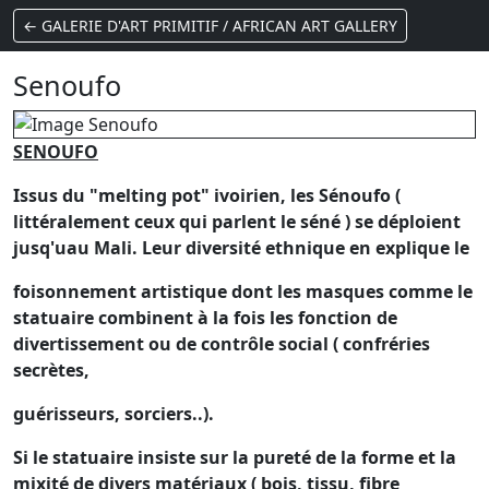
← GALERIE D'ART PRIMITIF / AFRICAN ART GALLERY
Senoufo
SENOUFO
Issus du "melting pot" ivoirien, les Sénoufo (
littéralement ceux qui parlent le séné ) se déploient
jusq'uau Mali. Leur diversité ethnique en explique le
foisonnement artistique dont les masques comme le
statuaire combinent à la fois les fonction de
divertissement ou de contrôle social ( confréries
secrètes,
guérisseurs, sorciers..).
Si le statuaire insiste sur la pureté de la forme et la
mixité de divers matériaux ( bois, tissu, fibre