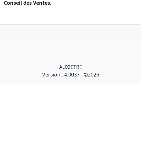
Conseil des Ventes.
Collection Armand Auxietre
Art primitif, Art premier, Art africain, African Art Gallery, Tribal Art Gallery
AUXIETRE
Version : 4.0037 - ©2026