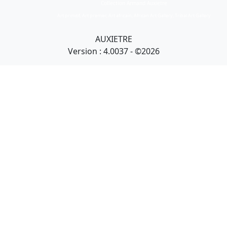
Collection Armand Auxietre
Art primitif, Art premier, Art africain, African Art Gallery, Tribal Art Gallery
AUXIETRE
Version : 4.0037 - ©2026