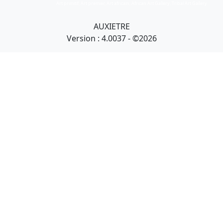
Art primitif, Art premier, Art africain, African Art Gallery, Tribal Art Gallery
AUXIETRE
Version : 4.0037 - ©2026