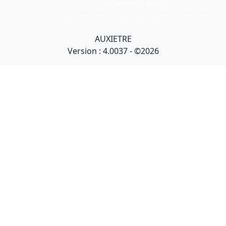
Collection Armand Auxietre
Art primitif, Art premier, Art africain, African Art Gallery, Tribal Art Gallery
AUXIETRE
Version : 4.0037 - ©2026