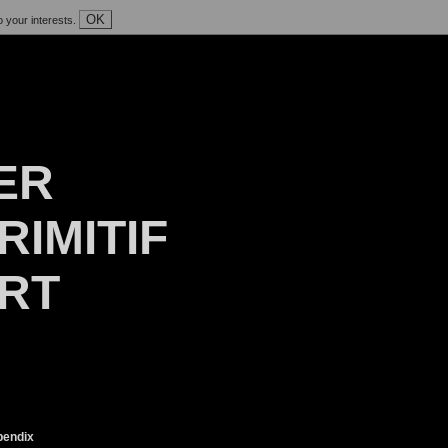
OK
o your interests.
ER
RIMITIF
ART
endix