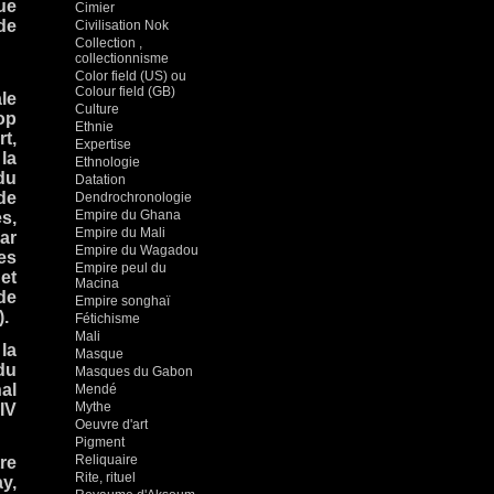
ue
Cimier
de
Civilisation Nok
Collection ,
collectionnisme
Color field (US) ou
Colour field (GB)
le
Culture
op
Ethnie
t,
Expertise
la
Ethnologie
du
Datation
de
Dendrochronologie
Empire du Ghana
s,
Empire du Mali
ar
Empire du Wagadou
es
Empire peul du
et
Macina
de
Empire songhaï
).
Fétichisme
Mali
la
Masque
du
Masques du Gabon
al
Mendé
Mythe
IV
Oeuvre d'art
Pigment
Reliquaire
re
Rite, rituel
y,