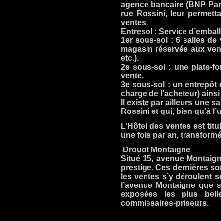
agence bancaire (BNP Parib
rue Rossini, leur permett
ventes.
Entresol : Service d’emballa
1er sous-sol : 6 salles de 
magasin réservée aux vent
etc.).
2e sous-sol : une plate-f
vente.
3e sous-sol : un entrepôt
charge de l’acheteur) ainsi 
Il existe par ailleurs une 
Rossini et qui, bien qu’à l’
L’Hôtel des ventes est titul
une fois par an, transform
Drouot Montaigne
Situé 15, avenue Montaign
prestige. Ces dernières so
les ventes s’y déroulent s
l’avenue Montaigne que s
exposées les plus bell
commissaires-priseurs.