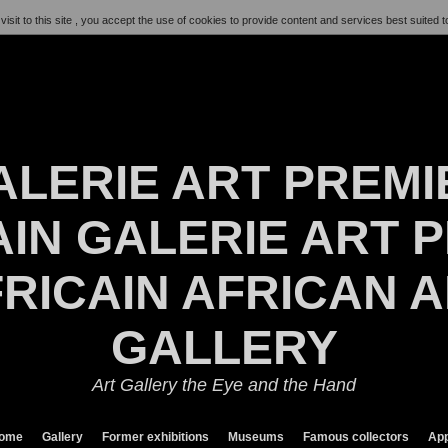
visit to this site , you accept the use of cookies to provide content and services best suited t
ALERIE ART PREMI
IN GALERIE ART P
RICAIN AFRICAN 
GALLERY
Art Gallery the Eye and the Hand
ome
Gallery
Former exhibitions
Museums
Famous collectors
App