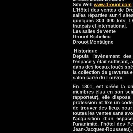
Site Web
www.drouot.com
L
'Hôtel des ventes de Dro
salles réparties sur 4 sit
quelques 800 000 lots, l
français et international.
Les salles de vente
Drouot Richelieu
Drouot Montaigne
Historique
Depuis l’avènement des 
l’espace y était suffisant
dans des locaux loués spéc
la collection de gravures 
salon carré du Louvre.
En 1801, est créée la ch
membres élus en son sein 
rapporteur), elle dispose
profession et fixe un code 
de trouver des lieux pour
toutes les ventes sans avo
l'acquisition d'un espa
l'unanimité, l'hôtel des 
Jean-Jacques-Rousseau). 