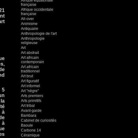
Afrique équatoriale
française
Afrique occidentale
21
française
nt
All-over
rt
Animisme
Antiquaire
Anthropologie de l'art
Anthropologie
religieuse
Art
Art abstrait
Art africain
ue
contemporain
s,
Art africain
de
traditionnel
nd
Art brut
Art figuratif
Art informel
 5
Art "nègre"
un
Arts premiers
la
Arts primitifs
Art tribal
lté
Avant-garde
 à
Bambara
de
Cabinet de curiosités
 à
Baoule
ue
Carbone 14
es
Céramique