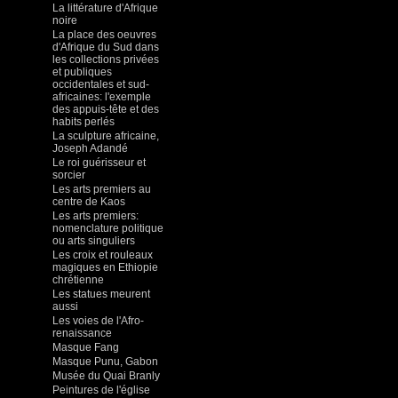
La littérature d'Afrique
noire
La place des oeuvres
d'Afrique du Sud dans
les collections privées
et publiques
occidentales et sud-
africaines: l'exemple
des appuis-tête et des
habits perlés
La sculpture africaine,
Joseph Adandé
Le roi guérisseur et
sorcier
Les arts premiers au
centre de Kaos
Les arts premiers:
nomenclature politique
ou arts singuliers
Les croix et rouleaux
magiques en Ethiopie
chrétienne
Les statues meurent
aussi
Les voies de l'Afro-
renaissance
Masque Fang
Masque Punu, Gabon
Musée du Quai Branly
Peintures de l'église