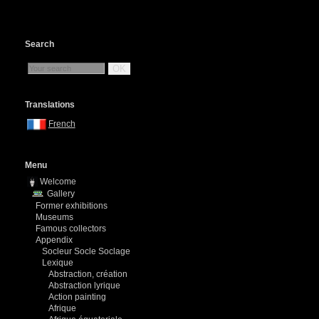
Search
OK
Translations
French
Menu
Welcome
Gallery
Former exhibitions
Museums
Famous collectors
Appendix
Socleur Socle Soclage
Lexique
Abstraction, création
Abstraction lyrique
Action painting
Afrique