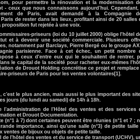
m, pour permettre la rénovation et la modernisation d
ot - ceux que nous connaissons aujourd’hui. Cependant, 
ement de Paris, avait demandé à la Compagnie d
aris de rester dans les lieux, profitant ainsi de 20 salles 
 proposition fut rejetée à une voix.
mmissaires-priseurs (loi du 10 juillet 2000) oblige l'hôtel 
tut et à devenir une société commerciale. Plusieurs offr
uées, notamment par Barclays, Pierre Bergé ou le groupe AX
gnie parisienne. Face à cet échec, un petit nombre 
opose à ceux d'entre eux qui le souhaitent de rentrer, p
dans le capital de la société pour racheter eux-mêmes l'hôt
éation de Drouot Holding concrétise ce projet et remplace 
-priseurs de Paris pour les ventes volontaires[1].
, c’est le plus ancien, mais aussi le plus important des sit
les jours (du lundi au samedi) de 14h à 18h.
 l’administration de l’Hôtel des ventes et des services 
mation et Drouot Documentation.
te (n°1 à 7) dont certaines peuvent être réunies (n°1 et 7 ; 
rande importance, ainsi qu’une salle (n°3) de petite taille 
ventes de bijoux ou objets de petite taille.
l de l’hôtel des ventes et du service de transport (UCHV), u