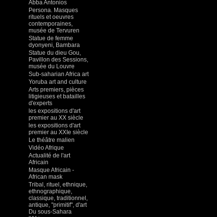
Abba Antonios
Persona. Masques
rituels et oeuvres
contemporaines,
musée de Tervuren
Statue de femme
dyonyeni, Bambara
Statue du dieu Gou,
Pavillon des Sessions,
musée du Louvre
Sub-saharian Africa art
Yoruba art and culture
Arts premiers, pièces
litigieuses et batailles
d'experts
les expositions d'art
premier au XX siècle
les expositions d'art
premier au XXIe siècle
Le théâtre malien
Vidéo Afrique
Actualité de l'art
Africain
Masque Africain -
African mask
Tribal, rituel, ethnique,
ethnographique,
classique, traditionnel,
antique, "primitif", d'art
Du sous-Sahara