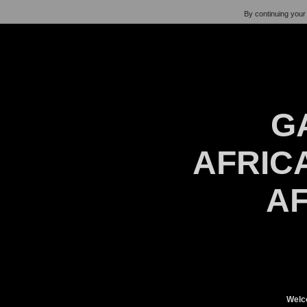
By continuing your 
G
AFRICA
AF
Welc