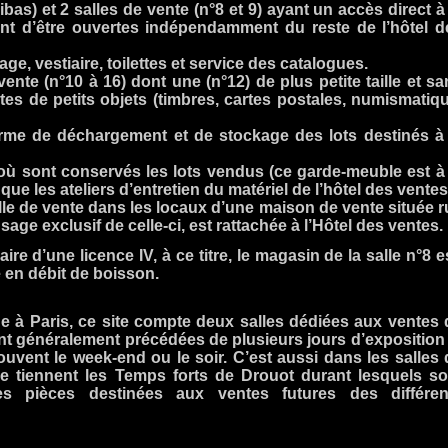
as) et 2 salles de vente (n°8 et 9) ayant un accès direct à 
ant d’être ouvertes indépendamment du reste de l’hôtel d
ge, vestiaire, toilettes et service des catalogues.
vente (n°10 à 16) dont une (n°12) de plus petite taille et s
es de petits objets (timbres, cartes postales, numismatiqu
orme de déchargement et de stockage des lots destinés à 
 où sont conservés les lots vendus (ce garde-meuble est à 
que les ateliers d’entretien du matériel de l’hôtel des ventes
salle de vente dans les locaux d’une maison de vente située 
usage exclusif de celle-ci, est rattachée à l’Hôtel des ventes.
aire d’une licence IV, à ce titre, le magasin de la salle n°8 e
é en débit de boisson.
e à Paris, ce site compte deux salles dédiées aux ventes 
nt généralement précédées de plusieurs jours d’exposition 
ouvent le week-end ou le soir. C’est aussi dans les salles 
e tiennent les Temps forts de Drouot durant lesquels so
es pièces destinées aux ventes futures des différen