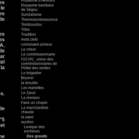
Royaume d'Aksoum
es
Royaume bambara
le
de Ségou
es
Surréalisme
de
Thermoluminescence
Tombouctou
Tribu
des
Tradition
es
mots clefs
comissaire priseur
A,
Le crieur
de
Le commissionnaire
ar
l'UCHV_ union des
el
commissionnaires de
la
l'hôtel des ventes
Le brigadier
Bourrer
la drouille
Les manettes
Le Zanzi
es.
La révision
Faire un chopin
La marchandise
de
chaude
la yape
n°5
auction
et
Lexique des
enchères
ne
Des grands