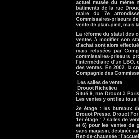
actuel musée du même no
bâtiments de la rue Drou
maire du 7e arrondiss
Commissaires-priseurs de P
vente de plain-pied, mais la
La réforme du statut des co
ventes à modifier son sta
d'achat sont alors effect
mais refusées par Compa
commissaires-priseurs pr
l'intermédiaire d'un LBO, 
des ventes. En 2002, la cr
Compagnie des Commissaire
Les salles de vente
Drouot Richelieu
Situé 9, rue Drouot à Paris
Les ventes y ont lieu tous 
2e étage : les bureaux de
Drouot Presse, Drouot For
1er étage : 7 salles de ven
et 6) pour les ventes de g
sans magasin, destinée aux 
Rez-de-chaussée : l’accuei