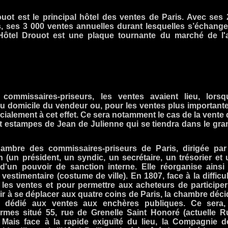
uot est le principal hôtel des ventes de Paris. Avec ses 
es, ses 3 000 ventes annuelles durant lesquelles s’échange
'Hôtel Drouot est une plaque tournante du marché de l'a
commissaires-priseurs, les ventes avaient lieu, lorsq
, au domicile du vendeur ou, pour les ventes plus importante
ialement à cet effet. Ce sera notamment le cas de la vente 
et estampes de Jean de Julienne qui se tiendra dans le gra
ambre des commissaires-priseurs de Paris, dirigée par
(un président, un syndic, un secrétaire, un trésorier et 
 d'un pouvoir de sanction interne. Elle réorganise ainsi 
vestimentaire (costume de ville). En 1807, face à la difficu
 les ventes et pour permettre aux acheteurs de participer
ir à se déplacer aux quatre coins de Paris, la chambre déci
ce dédié aux ventes aux enchères publiques. Ce sera,
Fermes situé 55, rue de Grenelle Saint Honoré (actuelle R
Mais face à la rapide exiguïté du lieu, la Compagnie d