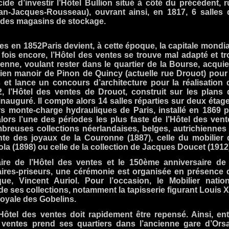
de d’investir l’Hôtel Bullion situé à côté du précédent, r
ean-Jacques-Rousseau), ouvrant ainsi, en 1817, 6 salles 
 des magasins de stockage.
es en 1852Paris devient, à cette époque, la capitale mondia
 fois encore, l’Hôtel des ventes se trouve mal adapté et tr
enne, voulant rester dans le quartier de la Bourse, acquier
ncien manoir de Pinon de Quincy (actuelle rue Drouot) pour 
et lance un concours d’architecture pour la réalisation 
2, l’Hôtel des ventes de Drouot, construit sur les plans 
inauguré. Il compte alors 14 salles réparties sur deux étage
rs monte-charge hydrauliques de Paris, installé en 1869 p
rs l’une des périodes les plus faste de l’Hôtel des vent
breuses collections néerlandaises, belges, autrichiennes 
nte des joyaux de la Couronne (1887), celle du mobilier 
Zola (1898) ou celle de la collection de Jacques Doucet (1912
ire de l’Hôtel des ventes et le 150ème anniversaire de 
es-priseurs, une cérémonie est organisée en présence 
ue, Vincent Auriol. Pour l’occasion, le Mobilier nation
de ses collections, notamment la tapisserie figurant Louis X
royale des Gobelins.
Hôtel des ventes doit rapidement être repensé. Ainsi, ent
s ventes prend ses quartiers dans l’ancienne gare d’Orsa