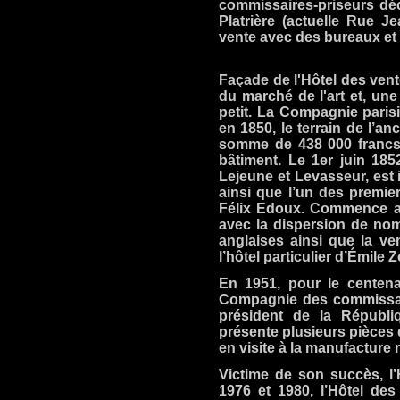
commissaires-priseurs déci
Platrière (actuelle Rue J
vente avec des bureaux et
Façade de l'Hôtel des vent
du marché de l'art et, une
petit. La Compagnie parisi
en 1850, le terrain de l’a
somme de 438 000 francs 
bâtiment. Le 1er juin 185
Lejeune et Levasseur, est 
ainsi que l’un des premie
Félix Edoux. Commence alo
avec la dispersion de nom
anglaises ainsi que la ve
l’hôtel particulier d’Émile 
En 1951, pour le centena
Compagnie des commissair
président de la Républiq
présente plusieurs pièces 
en visite à la manufacture 
Victime de son succès, l’
1976 et 1980, l’Hôtel de