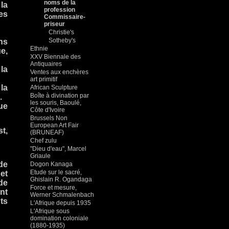
noms de la
la
profession
es
Commissaire-
priseur
Christie's
Sotheby's
ans
Ethnie
e,
XXV Biennale des
Antiquaires
la
Ventes aux enchères
art primitif
la
African Sculpture
Boîte à divination par
.
les souris, Baoulé,
rue
Côte d'Ivoire
Brussels Non
European Art Fair
st,
(BRUNEAF)
Chef zulu
"Dieu d'eau", Marcel
Griaule
de
Dogon Kanaga
Etude sur le sacré,
et
Ghislain R. Ogandaga
de
Force et mesure,
nt
Werner Schmalenbach
ts
L'Afrique depuis 1935
L'Afrique sous
domination coloniale
(1880-1935)