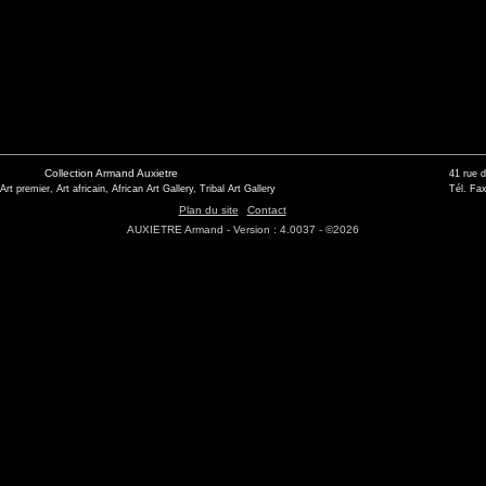
Collection Armand Auxietre
41 rue 
 Art premier, Art africain, African Art Gallery, Tribal Art Gallery
Tél. Fax
Plan du site
Contact
AUXIETRE Armand - Version : 4.0037 - ©2026