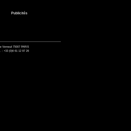
Publicités
de Verneuil 75007 PARIS
. : +33 (0)6 61 12 97 26