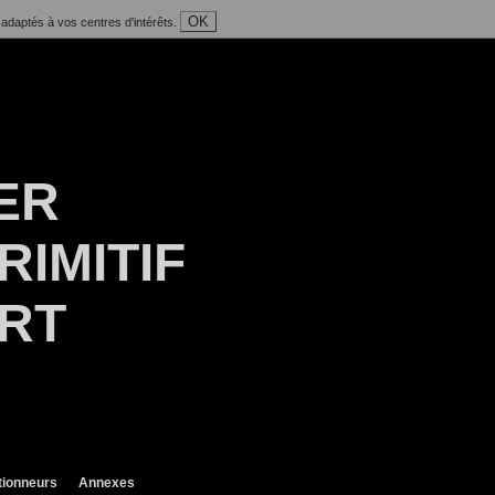
OK
 adaptés à vos centres d'intérêts.
ER
RIMITIF
ART
tionneurs
Annexes