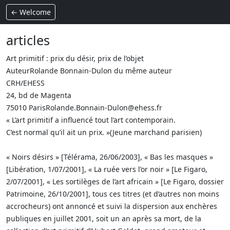
← Welcome
articles
Art primitif : prix du désir, prix de l’objet
AuteurRolande Bonnain-Dulon du même auteur
CRH/EHESS
24, bd de Magenta
75010 ParisRolande.Bonnain-Dulon@ehess.fr
« L’art primitif a influencé tout l’art contemporain.
C’est normal qu’il ait un prix. »(Jeune marchand parisien)
« Noirs désirs » [Télérama, 26/06/2003], « Bas les masques »
[Libération, 1/07/2001], « La ruée vers l’or noir » [Le Figaro,
2/07/2001], « Les sortilèges de l’art africain » [Le Figaro, dossier
Patrimoine, 26/10/2001], tous ces titres (et d’autres non moins
accrocheurs) ont annoncé et suivi la dispersion aux enchères
publiques en juillet 2001, soit un an après sa mort, de la