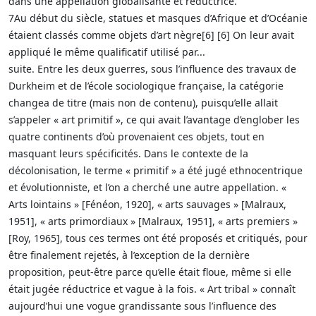
dans une appellation globalisante et réductrice.
7Au début du siècle, statues et masques d’Afrique et d’Océanie
étaient classés comme objets d’art nègre[6] [6] On leur avait
appliqué le même qualificatif utilisé par...
suite. Entre les deux guerres, sous l’influence des travaux de
Durkheim et de l’école sociologique française, la catégorie
changea de titre (mais non de contenu), puisqu’elle allait
s’appeler « art primitif », ce qui avait l’avantage d’englober les
quatre continents d’où provenaient ces objets, tout en
masquant leurs spécificités. Dans le contexte de la
décolonisation, le terme « primitif » a été jugé ethnocentrique
et évolutionniste, et l’on a cherché une autre appellation. «
Arts lointains » [Fénéon, 1920], « arts sauvages » [Malraux,
1951], « arts primordiaux » [Malraux, 1951], « arts premiers »
[Roy, 1965], tous ces termes ont été proposés et critiqués, pour
être finalement rejetés, à l’exception de la dernière
proposition, peut-être parce qu’elle était floue, même si elle
était jugée réductrice et vague à la fois. « Art tribal » connaît
aujourd’hui une vogue grandissante sous l’influence des