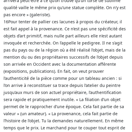
arrivera peut-être à ce qu’on trouve qu’un torse de sublime
qualité vaille le même prix qu’une statue complète. On n’y est
pas encore » (galeriste).
16Pour tenter de pallier ces lacunes à propos du créateur, il
est fait appel à la provenance. Ce n’est pas une spécificité des
objets d’art primitif, mais nulle part ailleurs elle n’est autant
invoquée et recherchée. On l’appelle le pedigree. Il ne s’agit
pas du pays ou de la région où a été réalisé l’objet, mais de la
mention du ou des propriétaires successifs de l’objet depuis
son arrivée en Occident avec la documentation afférente
(expositions, publications). En fait, on veut prouver
l’authenticité de la pièce comme pour un tableau ancien : si
l’on arrive à reconstituer sa trace depuis l’atelier du peintre
jusqu’aux murs de son actuel propriétaire, l’authentification
sera rapide et pratiquement inutile. « La filiation d’un objet
permet de le rapprocher d’une époque. Cela fait partie de sa
valeur » (un amateur). « La provenance, cela fait partie de
l’histoire de l’objet. Tu la demandes naturellement. En même
temps que le prix. Le marchand pour te couper tout esprit de