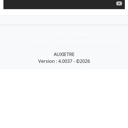
Collection Armand Auxietre
Art primitif, Art premier, Art africain, African Art Gallery, Tribal Art Gallery
AUXIETRE
Version : 4.0037 - ©2026