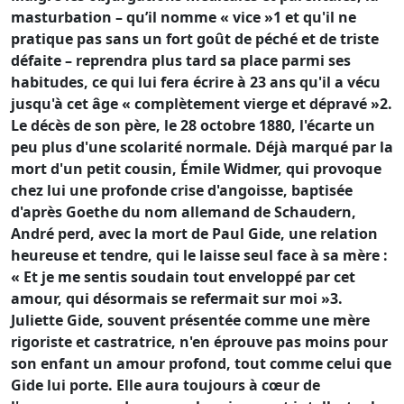
masturbation – qu’il nomme « vice »1 et qu'il ne
pratique pas sans un fort goût de péché et de triste
défaite – reprendra plus tard sa place parmi ses
habitudes, ce qui lui fera écrire à 23 ans qu'il a vécu
jusqu'à cet âge « complètement vierge et dépravé »2.
Le décès de son père, le 28 octobre 1880, l'écarte un
peu plus d'une scolarité normale. Déjà marqué par la
mort d'un petit cousin, Émile Widmer, qui provoque
chez lui une profonde crise d'angoisse, baptisée
d'après Goethe du nom allemand de Schaudern,
André perd, avec la mort de Paul Gide, une relation
heureuse et tendre, qui le laisse seul face à sa mère :
« Et je me sentis soudain tout enveloppé par cet
amour, qui désormais se refermait sur moi »3.
Juliette Gide, souvent présentée comme une mère
rigoriste et castratrice, n'en éprouve pas moins pour
son enfant un amour profond, tout comme celui que
Gide lui porte. Elle aura toujours à cœur de