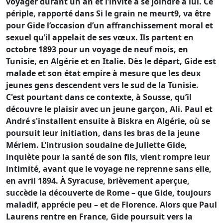
voyager durant un an et l’invite à se joindre à lui. Ce
périple, rapporté dans Si le grain ne meurt9, va être
pour Gide l’occasion d’un affranchissement moral et
sexuel qu’il appelait de ses vœux. Ils partent en
octobre 1893 pour un voyage de neuf mois, en
Tunisie, en Algérie et en Italie. Dès le départ, Gide est
malade et son état empire à mesure que les deux
jeunes gens descendent vers le sud de la Tunisie.
C'est pourtant dans ce contexte, à Sousse, qu’il
découvre le plaisir avec un jeune garçon, Ali. Paul et
André s'installent ensuite à Biskra en Algérie, où se
poursuit leur initiation, dans les bras de la jeune
Mériem. L’intrusion soudaine de Juliette Gide,
inquiète pour la santé de son fils, vient rompre leur
intimité, avant que le voyage ne reprenne sans elle,
en avril 1894. À Syracuse, brièvement aperçue,
succède la découverte de Rome – que Gide, toujours
maladif, apprécie peu – et de Florence. Alors que Paul
Laurens rentre en France, Gide poursuit vers la