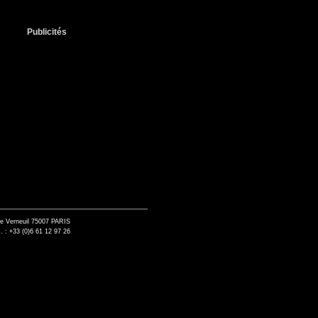
Publicités
de Verneuil 75007 PARIS
. : +33 (0)6 61 12 97 26