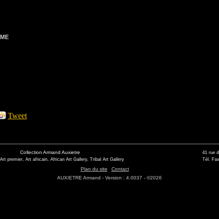
OME
Tweet
Collection Armand Auxietre
41 rue 
 Art premier, Art africain, African Art Gallery, Tribal Art Gallery
Tél. Fax
Plan du site
Contact
AUXIETRE Armand - Version : 4.0037 - ©2026