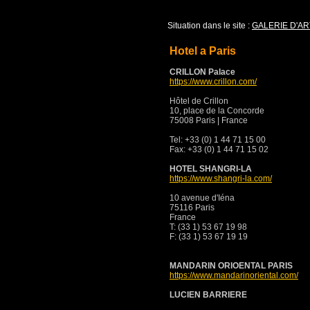
Situation dans le site :
GALERIE D'AR
Hotel a Paris
CRILLON Palace
https://www.crillon.com/
Hôtel de Crillon
10, place de la Concorde
75008 Paris | France
Tel: +33 (0) 1 44 71 15 00
Fax: +33 (0) 1 44 71 15 02
HOTEL SHANGRI-LA
https://www.shangri-la.com/
10 avenue d'Iéna
75116 Paris
France
T: (33 1) 53 67 19 98
F: (33 1) 53 67 19 19
MANDARIN ORIOENTAL PARIS
https://www.mandarinoriental.com/
LUCIEN BARRIERE