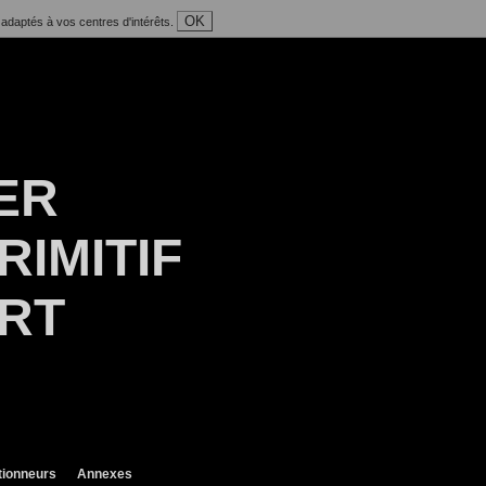
OK
 adaptés à vos centres d'intérêts.
ER
RIMITIF
ART
tionneurs
Annexes