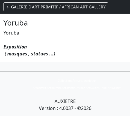
← GALERIE D'ART PRIMITIF / AFRICAN ART GALLERY
Yoruba
Yoruba
Exposition
( masques , statues ...)
Collection Armand Auxietre
Art primitif, Art premier, Art africain, African Art Gallery, Tribal Art Gallery
AUXIETRE
Version : 4.0037 - ©2026