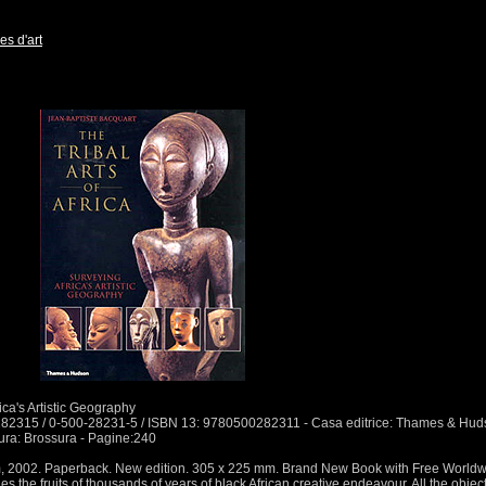
es d'art
rica's Artistic Geography
00282315 / 0-500-28231-5 / ISBN 13: 9780500282311 - Casa editrice: Thames & Hu
tura: Brossura - Pagine:240
 2002. Paperback. New edition. 305 x 225 mm. Brand New Book with Free World
es the fruits of thousands of years of black African creative endeavour. All the objec