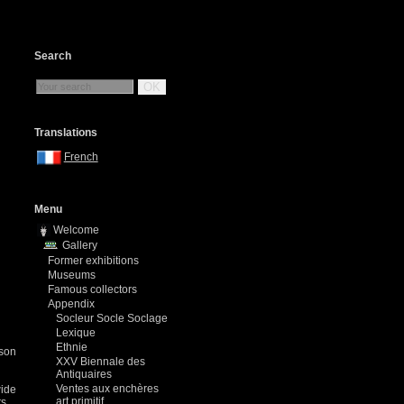
Search
OK
Translations
French
Menu
Welcome
Gallery
Former exhibitions
Museums
Famous collectors
Appendix
Socleur Socle Soclage
Lexique
Ethnie
dson
XXV Biennale des
Antiquaires
Ventes aux enchères
wide
art primitif
ts