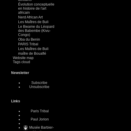
Évolution conceptuelle
en histoire de l'art
africain
Nerd African Art
Les Maîtres de Buli
Le Bwame du Léopard
des Babembe (Kivu-
Congo)
Oba du Benin
PARIS Tribal
Les Maîtres de Buli
maître de Bouaflé
Website map
Tags cloud
Newsletter
Subscribe
Unsubscribe
Links
Paris Tribal
Paul Jorion
Musée Barbier-