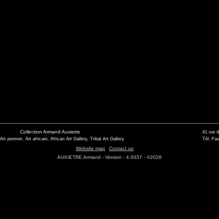
Collection Armand Auxietre
41 rue 
 Art premier, Art africain, African Art Gallery, Tribal Art Gallery
Tél. Fax
Website map
Contact us
AUXIETRE Armand - Version : 4.0037 - ©2026