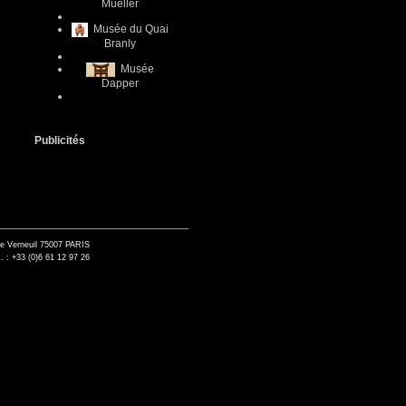
Mueller
Musée du Quai
Branly
Musée
Dapper
Publicités
de Verneuil 75007 PARIS
. : +33 (0)6 61 12 97 26