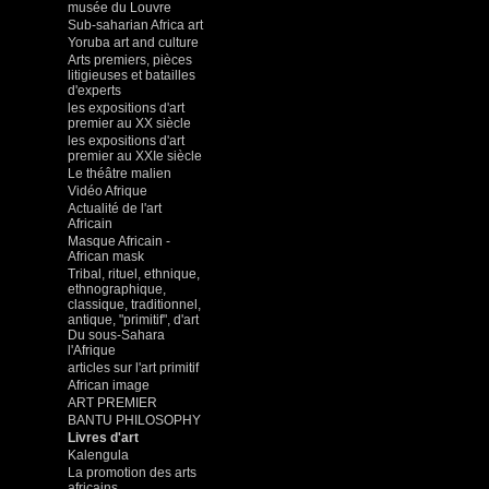
musée du Louvre
Sub-saharian Africa art
Yoruba art and culture
Arts premiers, pièces
litigieuses et batailles
d'experts
les expositions d'art
premier au XX siècle
les expositions d'art
premier au XXIe siècle
Le théâtre malien
Vidéo Afrique
Actualité de l'art
Africain
Masque Africain -
African mask
Tribal, rituel, ethnique,
ethnographique,
classique, traditionnel,
antique, "primitif", d'art
Du sous-Sahara
l'Afrique
articles sur l'art primitif
African image
ART PREMIER
BANTU PHILOSOPHY
Livres d'art
Kalengula
La promotion des arts
africains