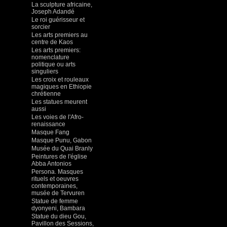
La sculpture africaine,
Joseph Adandé
Le roi guérisseur et
sorcier
Les arts premiers au
centre de Kaos
Les arts premiers:
nomenclature
politique ou arts
singuliers
Les croix et rouleaux
magiques en Ethiopie
chrétienne
Les statues meurent
aussi
Les voies de l'Afro-
renaissance
Masque Fang
Masque Punu, Gabon
Musée du Quai Branly
Peintures de l'église
Abba Antonios
Persona. Masques
rituels et oeuvres
contemporaines,
musée de Tervuren
Statue de femme
dyonyeni, Bambara
Statue du dieu Gou,
Pavillon des Sessions,