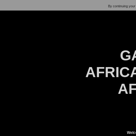
By continuing your 
G
AFRICA
AF
Welc