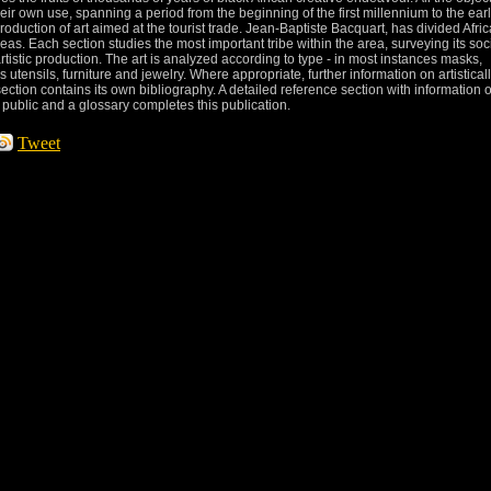
ir own use, spanning a period from the beginning of the first millennium to the ear
oduction of art aimed at the tourist trade. Jean-Baptiste Bacquart, has divided Afric
reas. Each section studies the most important tribe within the area, surveying its soc
 artistic production. The art is analyzed according to type - in most instances masks,
 utensils, furniture and jewelry. Where appropriate, further information on artistical
section contains its own bibliography. A detailed reference section with information 
e public and a glossary completes this publication.
Tweet