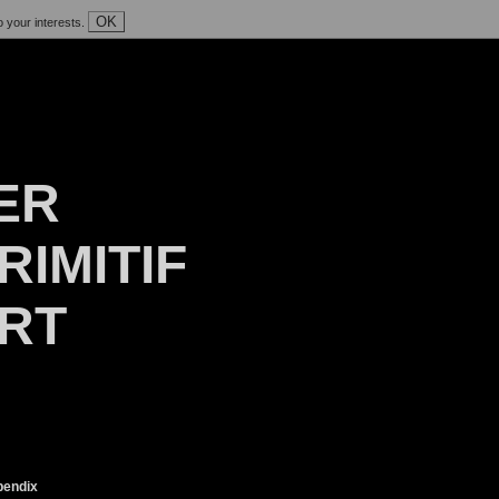
OK
o your interests.
ER
RIMITIF
ART
endix