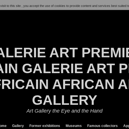
visit to this site , you accept the use of cookies to provide content and services best suited t
ALERIE ART PREMI
IN GALERIE ART P
RICAIN AFRICAN 
GALLERY
Art Gallery the Eye and the Hand
ome
Gallery
Former exhibitions
Museums
Famous collectors
App