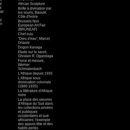
ly
African Sculpture
a
Boîte à divination par
ial
les souris, Baoulé,
Côte d'Ivoire
ly
Brussels Non
on
European Art Fair
(BRUNEAF)
Chef zulu
"Dieu d'eau", Marcel
Griaule
Dogon Kanaga
Etude sur le sacré,
Ghislain R. Ogandaga
Force et mesure,
Werner
Schmalenbach
L'Afrique depuis 1935
L'Afrique sous
domination coloniale
(1880-1935)
La littérature d'Afrique
noire
La place des oeuvres
d'Afrique du Sud dans
les collections privées
et publiques
occidentales et sud-
africaines: l'exemple
des appuis-tête et des
habits perlés