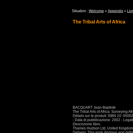
Situation :
Welcome
»
Appendix
»
Livr
The Tribal Arts of Africa
BACQUART Jean-Baptiste
The Tribal Arts of Africa: Surveying Af
Détails sur le produit: ISBN 10: 05
- Data di pubblicazione: 2002 - Lega
Descrizione libro:
Thames Hudson Ltd, United Kingdom,
Delivery. This work displays and defin