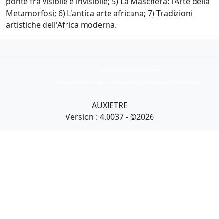
ponte fra visibile e invisibile; 5) La Maschera: l'Arte della
Metamorfosi; 6) L'antica arte africana; 7) Tradizioni
artistiche dell'Africa moderna.
Collection Armand Auxietre
Art primitif, Art premier, Art africain, African Art Gallery, Tribal Art Gallery
AUXIETRE
Version : 4.0037 - ©2026