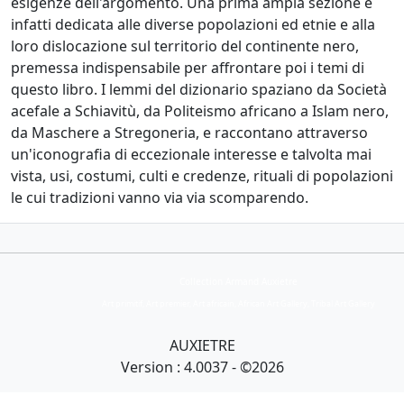
esigenze dell'argomento. Una prima ampia sezione è
infatti dedicata alle diverse popolazioni ed etnie e alla
loro dislocazione sul territorio del continente nero,
premessa indispensabile per affrontare poi i temi di
questo libro. I lemmi del dizionario spaziano da Società
acefale a Schiavitù, da Politeismo africano a Islam nero,
da Maschere a Stregoneria, e raccontano attraverso
un'iconografia di eccezionale interesse e talvolta mai
vista, usi, costumi, culti e credenze, rituali di popolazioni
le cui tradizioni vanno via via scomparendo.
Collection Armand Auxietre
Art primitif, Art premier, Art africain, African Art Gallery, Tribal Art Gallery
AUXIETRE
Version : 4.0037 - ©2026