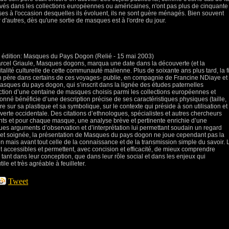
és dans les collections européennes ou américaines, n'ont pas plus de cinquante
ses à l'occasion desquelles ils évoluent, ils ne sont guère ménagés. Bien souvent
 d'autres, dès qu'une sortie de masques est à l'ordre du jour.
e édition: Masques du Pays Dogon (Relié - 15 mai 2003)
Marcel Griaule, Masques dogons, marqua une date dans la découverte (et la
talité culturelle de cette communauté malienne. Plus de soixante ans plus tard, la fi
 père dans certains de ces voyages- publie, en compagnie de Francine NDiaye et
 Masques du pays dogon, qui s’inscrit dans la lignée des études paternelles
ction d’une centaine de masques choisis parmi les collections européennes et
né bénéficie d’une description précise de ses caractéristiques physiques (taille,
sur sa plastique et sa symbolique, sur le contexte qui préside à son utilisation et 
erte occidentale. Des citations d’ethnologues, spécialistes et autres chercheurs
nts et pour chaque masque, une analyse brève et pertinente enrichie d’une
ues arguments d’observation et d’interprétation lui permettant soudain un regard
bre et soignée, la présentation de Masques du pays dogon ne joue cependant pas la
on mais avant tout celle de la connaissance et de la transmission simple du savoir. 
 accessibles et permettent, avec concision et efficacité, de mieux comprendre
tant dans leur conception, que dans leur rôle social et dans les enjeux qui
le et très agréable à feuilleter.
Tweet