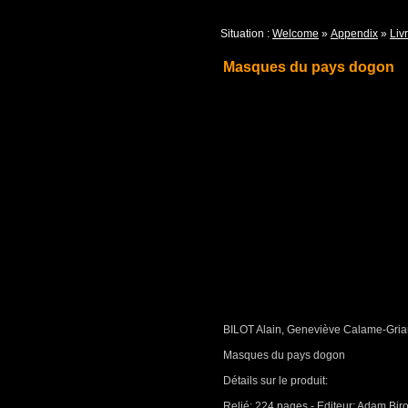
Situation :
Welcome
»
Appendix
»
Livr
Masques du pays dogon
BILOT Alain, Geneviève Calame-Gria
Masques du pays dogon
Détails sur le produit:
Relié: 224 pages - Editeur: Adam Bir