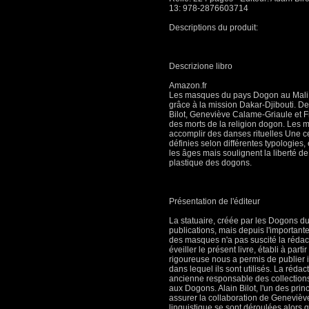
13: 978-2876603714
Descriptions du produit:
Descrizione libro
Amazon.fr
Les masques du pays Dogon au Mali on
grâce à la mission Dakar-Djibouti. De
Bilot, Geneviève Calame-Griaule et F
des morts de la religion dogon. Les m
accomplir des danses rituelles Une ce
définies selon différentes typologies
les âges mais soulignent la liberté d
plastique des dogons.
Présentation de l'éditeur
La statuaire, créée par les Dogons du
publications, mais depuis l'importan
des masques n'a pas suscité la rédact
éveiller le présent livre, établi à par
rigoureuse nous a permis de publier
dans lequel ils sont utilisés. La rédac
ancienne responsable des collection
aux Dogons. Alain Bilot, l'un des pr
assurer la collaboration de Geneviève
linguistique se sont déroulées alors q