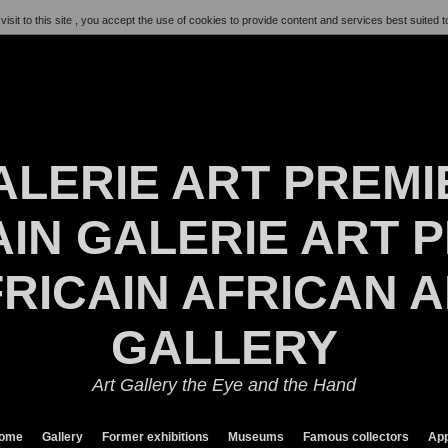
visit to this site , you accept the use of cookies to provide content and services best suited t
ALERIE ART PREMI
IN GALERIE ART P
RICAIN AFRICAN 
GALLERY
Art Gallery the Eye and the Hand
ome
Gallery
Former exhibitions
Museums
Famous collectors
App