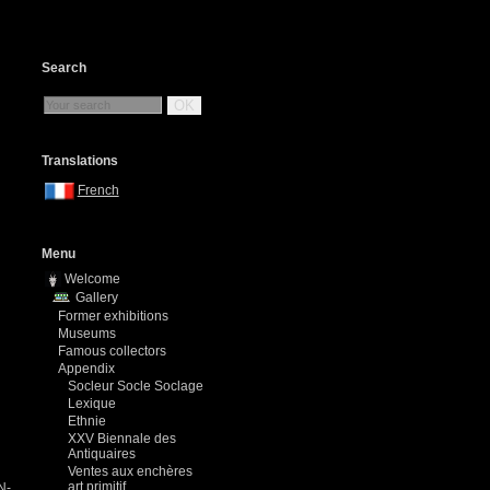
Search
OK
Translations
French
Menu
Welcome
Gallery
Former exhibitions
Museums
Famous collectors
Appendix
Socleur Socle Soclage
Lexique
Ethnie
XXV Biennale des
Antiquaires
Ventes aux enchères
art primitif
N-