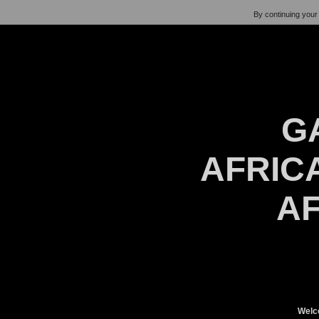
By continuing your 
G
AFRICA
AF
Welc