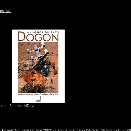
es d'art
ule et Francine NDaye
o; Édition: Nouvelle (15 mai 2003) - Langue: Français - ISBN-10: 2876603713 - ISB