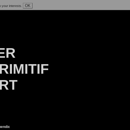
OK
o your interests.
ER
RIMITIF
ART
endix