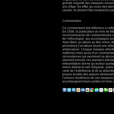
grande majorité des masques conserv
ans d'âge. En effet, au cours des dan
cassés, ils doivent être remplacés par
Commentaire
Ce commentaire fait référence à cett
En 1938, la publication du livre de 
reconnaissance) de l’extraordinaire vi
de l’ethnologue -qui accompagna son
Alain Bilot, un album au titre voisin,
pionnières.Cet album réunit une séle
américaines. Chaque masque sélection
matériau) mais aussi d’un commentaire 
circonstances qui permirent sa découv
viennent enrichir ces premiers éléme
interprétation donne au lecteur quelq
moins distrait et naïf. Élégante, so
carte de l’esthétisme et de la séducti
propos érudits des auteurs demeurent
l’univers mystérieux de ces masques, 
accompagnent leurs sorties.Un livre uti