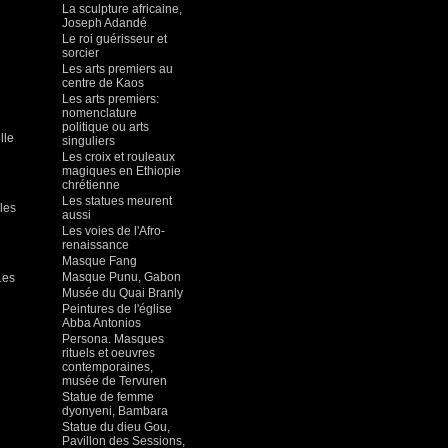
La sculpture africaine,
Joseph Adandé
Le roi guérisseur et
sorcier
Les arts premiers au
centre de Kaos
Les arts premiers:
nomenclature
politique ou arts
lle
singuliers
Les croix et rouleaux
magiques en Ethiopie
chrétienne
Les statues meurent
les
aussi
Les voies de l'Afro-
renaissance
Masque Fang
Masque Punu, Gabon
Les
Musée du Quai Branly
Peintures de l'église
Abba Antonios
Persona. Masques
rituels et oeuvres
contemporaines,
musée de Tervuren
Statue de femme
dyonyeni, Bambara
Statue du dieu Gou,
Pavillon des Sessions,