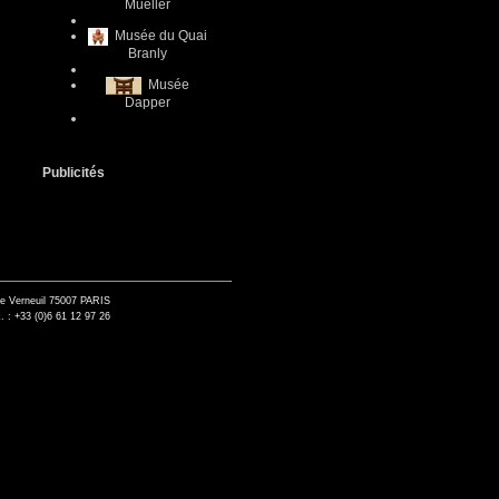
Mueller
Musée du Quai
Branly
Musée
Dapper
Publicités
de Verneuil 75007 PARIS
. : +33 (0)6 61 12 97 26