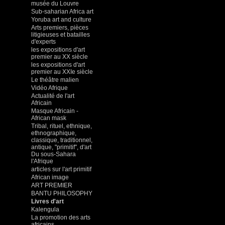
musée du Louvre
Sub-saharian Africa art
Yoruba art and culture
Arts premiers, pièces
litigieuses et batailles
d'experts
les expositions d'art
premier au XX siècle
les expositions d'art
premier au XXIe siècle
Le théâtre malien
Vidéo Afrique
Actualité de l'art
Africain
Masque Africain -
African mask
Tribal, rituel, ethnique,
ethnographique,
classique, traditionnel,
antique, "primitif", d'art
Du sous-Sahara
l'Afrique
articles sur l'art primitif
African image
ART PREMIER
BANTU PHILOSOPHY
Livres d'art
Kalengula
La promotion des arts
africains