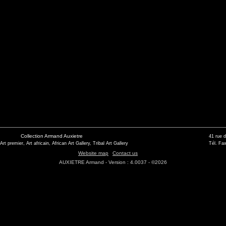
Collection Armand Auxietre
41 rue 
 Art premier, Art africain, African Art Gallery, Tribal Art Gallery
Tél. Fax
Website map
Contact us
AUXIETRE Armand - Version : 4.0037 - ©2026