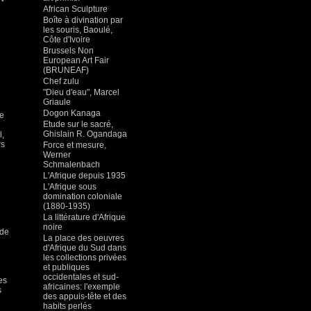
African Sculpture
Boîte à divination par
les souris, Baoulé,
Côte d'Ivoire
Brussels Non
European Art Fair
(BRUNEAF)
Chef zulu
"Dieu d'eau", Marcel
Griaule
Dogon Kanaga
te
Etude sur le sacré,
Ghislain R. Ogandaga
l,
rs
Force et mesure,
Werner
Schmalenbach
L'Afrique depuis 1935
L'Afrique sous
domination coloniale
(1880-1935)
La littérature d'Afrique
noire
ude
La place des oeuvres
d'Afrique du Sud dans
les collections privées
et publiques
occidentales et sud-
es
africaines: l'exemple
s
des appuis-tête et des
habits perlés