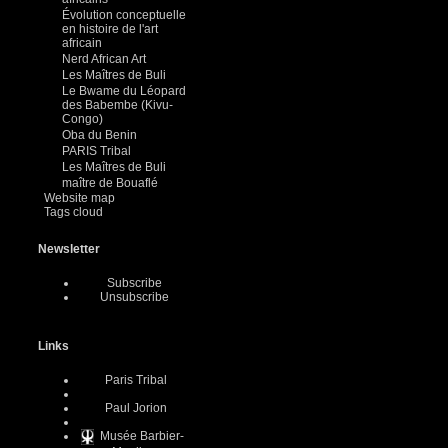
Évolution conceptuelle
en histoire de l'art
africain
Nerd African Art
Les Maîtres de Buli
Le Bwame du Léopard
des Babembe (Kivu-
Congo)
Oba du Benin
PARIS Tribal
Les Maîtres de Buli
maître de Bouaflé
Website map
Tags cloud
Newsletter
Subscribe
Unsubscribe
Links
Paris Tribal
Paul Jorion
Musée Barbier-