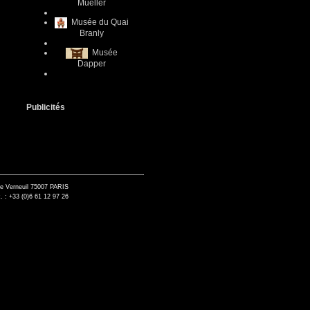
Mueller
Musée du Quai
Branly
Musée
Dapper
Publicités
de Verneuil 75007 PARIS
. : +33 (0)6 61 12 97 26