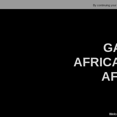
By continuing your 
G
AFRICA
AF
Welc