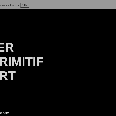
OK
o your interests.
ER
RIMITIF
ART
endix