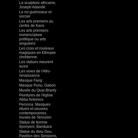
La sculpture africaine,
Joseph Adandé
Le roi guérisseur et
sorcier
Les arts premiers au
centre de Kaos
Les arts premiers:
nomenclature
politique ou arts
singuliers
Les croix et rouleaux
magiques en Ethiopie
chrétienne
Les statues meurent
aussi
Les voies de l'Afro-
renaissance
Masque Fang
Masque Punu, Gabon
Musée du Quai Branly
Peintures de l'église
Abba Antonios
Persona. Masques
rituels et oeuvres
contemporaines,
musée de Tervuren
Statue de femme
dyonyeni, Bambara
Statue du dieu Gou,
Pavillon des Sessions,