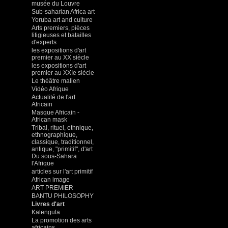
musée du Louvre
Sub-saharian Africa art
Yoruba art and culture
Arts premiers, pièces
litigieuses et batailles
d'experts
les expositions d'art
premier au XX siècle
les expositions d'art
premier au XXIe siècle
Le théâtre malien
Vidéo Afrique
Actualité de l'art
Africain
Masque Africain -
African mask
Tribal, rituel, ethnique,
ethnographique,
classique, traditionnel,
antique, "primitif", d'art
Du sous-Sahara
l'Afrique
articles sur l'art primitif
African image
ART PREMIER
BANTU PHILOSOPHY
Livres d'art
Kalengula
La promotion des arts
africains