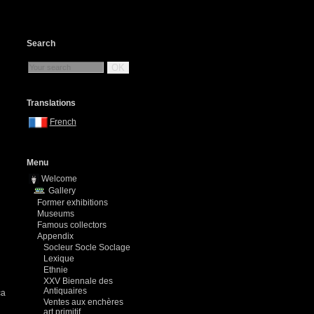
Search
OK
Translations
French
Menu
Welcome
Gallery
Former exhibitions
Museums
Famous collectors
Appendix
Socleur Socle Soclage
Lexique
Ethnie
XXV Biennale des
Antiquaires
ca
Ventes aux enchères
art primitif