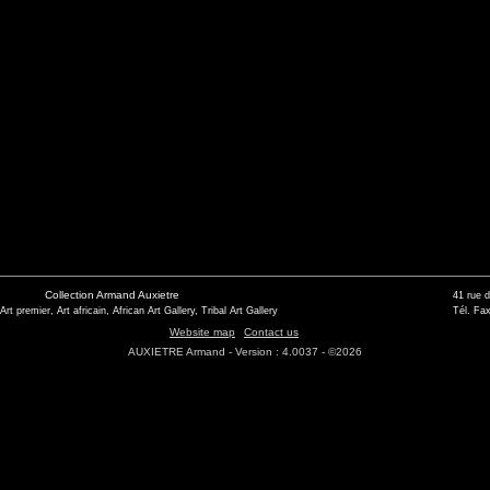
Collection Armand Auxietre
41 rue 
 Art premier, Art africain, African Art Gallery, Tribal Art Gallery
Tél. Fax
Website map
Contact us
AUXIETRE Armand - Version : 4.0037 - ©2026