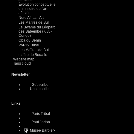
Évolution conceptuelle
en histoire de l'art
africain
Nerd African Art
Les Maîtres de Buli
Le Bwame du Léopard
des Babembe (Kivu-
Congo)
Oba du Benin
PARIS Tribal
Les Maîtres de Buli
maître de Bouaflé
Website map
Tags cloud
Newsletter
Subscribe
Unsubscribe
Links
Paris Tribal
Paul Jorion
Musée Barbier-