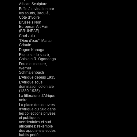
African Sculpture
.
Boîte à divination par
les souris, Baoulé,
Côte d'Ivoire
Brussels Non
European Art Fair
(BRUNEAF)
Chef zulu
"Dieu d'eau", Marcel
Griaule
Dogon Kanaga
Etude sur le sacré,
Ghislain R. Ogandaga
Force et mesure,
Werner
Schmalenbach
L'Afrique depuis 1935
L'Afrique sous
domination coloniale
(1880-1935)
La littérature d'Afrique
noire
La place des oeuvres
d'Afrique du Sud dans
les collections privées
et publiques
occidentales et sud-
africaines: l'exemple
des appuis-tête et des
habits perlés