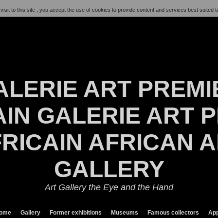
visit to this site , you accept the use of cookies to provide content and services best suited t
ALERIE ART PREMI
IN GALERIE ART P
RICAIN AFRICAN 
GALLERY
Art Gallery the Eye and the Hand
ome
Gallery
Former exhibitions
Museums
Famous collectors
App