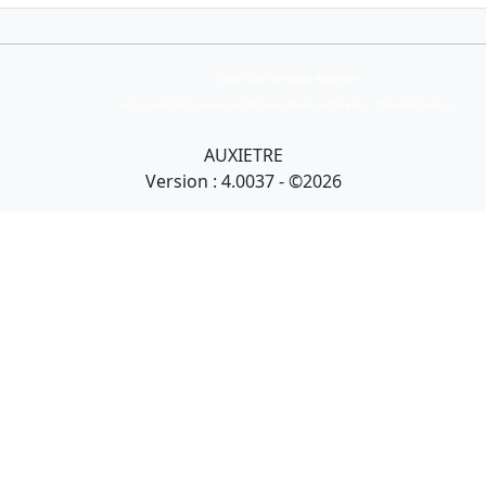
Collection Armand Auxietre
Art primitif, Art premier, Art africain, African Art Gallery, Tribal Art Gallery
AUXIETRE
Version : 4.0037 - ©2026