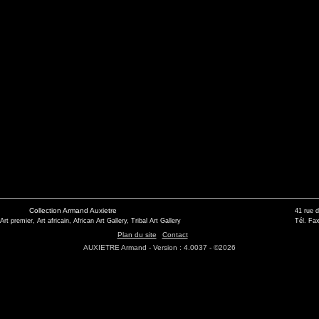
Collection Armand Auxietre
41 rue 
 Art premier, Art africain, African Art Gallery, Tribal Art Gallery
Tél. Fax
Plan du site
Contact
AUXIETRE Armand - Version : 4.0037 - ©2026