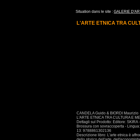
Situation dans le site :
GALERIE D'AR
L'ARTE ETNICA TRA CU
CANDELA Guido & BIORDI Maurizio
L'ARTE ETNICA TRA CULTURA E M
Dettagli sul Prodotto: Editore: SKI
Brossura con sovraccoperta - Lingua: I
13: 9788861302136
Descrizione libro: L'arte etnica è affro
dello storico dell'arte, dell'economist