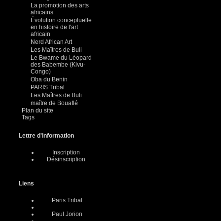
La promotion des arts
africains
Évolution conceptuelle
en histoire de l'art
africain
Nerd African Art
Les Maîtres de Buli
Le Bwame du Léopard
des Babembe (Kivu-
Congo)
Oba du Benin
PARIS Tribal
Les Maîtres de Buli
maître de Bouaflé
Plan du site
Tags
Lettre d'information
Inscription
Désinscription
Liens
Paris Tribal
Paul Jorion