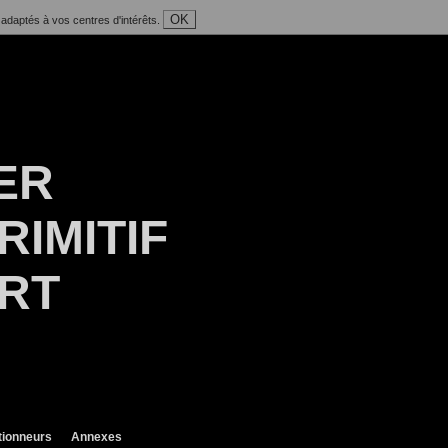
OK
 adaptés à vos centres d'intérêts.
ER
RIMITIF
ART
tionneurs
Annexes