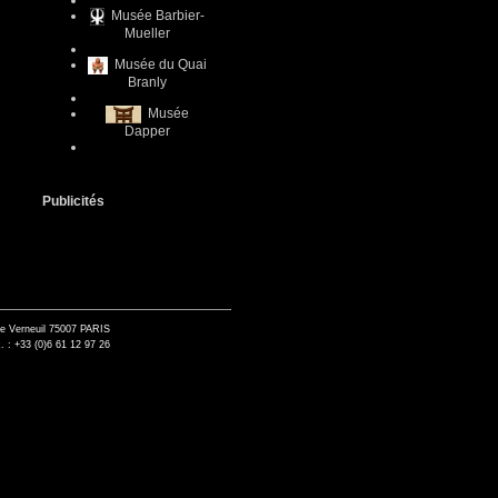
Musée Barbier-
Mueller
Musée du Quai
Branly
Musée
Dapper
Publicités
de Verneuil 75007 PARIS
. : +33 (0)6 61 12 97 26