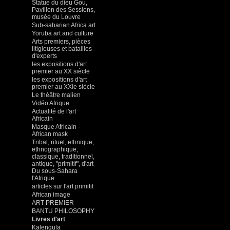
Statue du dieu Gou,
Pavillon des Sessions,
musée du Louvre
Sub-saharian Africa art
Yoruba art and culture
Arts premiers, pièces
litigieuses et batailles
d'experts
les expositions d'art
premier au XX siècle
les expositions d'art
premier au XXIe siècle
Le théâtre malien
Vidéo Afrique
Actualité de l'art
Africain
Masque Africain -
African mask
Tribal, rituel, ethnique,
ethnographique,
classique, traditionnel,
antique, "primitif", d'art
Du sous-Sahara
l'Afrique
articles sur l'art primitif
African image
ART PREMIER
BANTU PHILOSOPHY
Livres d'art
Kalengula