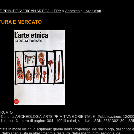
T PRIMITIF / AFRICAN ART GALLERY
»
Annexes
»
Livres d'art
LTURA E MERCATO
ERCATO
RA - Collana: ARCHEOLOGIA, ARTE PRIMITIVA E ORIENTALE - Pubblicazione: 12/200
taliana - Numero di pagine: 304 - 109 ill.colori, 4 ill. b/n - ISBN: 8861302130 - ISB
ntata in molte visioni disciplinari: quella dell'antropologo, del sociologo, del critico 
a, dello specialista in allestimento e restauro, dell'esperto in museologia, del