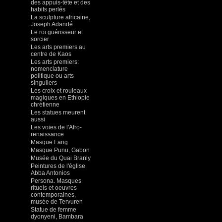
des appuis-tête et des
habits perlés
La sculpture africaine,
Joseph Adandé
Le roi guérisseur et
sorcier
Les arts premiers au
centre de Kaos
Les arts premiers:
nomenclature
politique ou arts
singuliers
Les croix et rouleaux
magiques en Ethiopie
chrétienne
Les statues meurent
aussi
Les voies de l'Afro-
renaissance
Masque Fang
Masque Punu, Gabon
Musée du Quai Branly
Peintures de l'église
Abba Antonios
Persona. Masques
rituels et oeuvres
contemporaines,
musée de Tervuren
Statue de femme
dyonyeni, Bambara