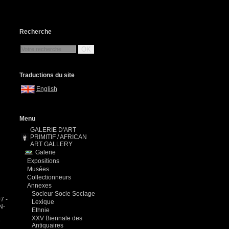
Recherche
OK
Traductions du site
English
Menu
GALERIE D'ART
PRIMITIF / AFRICAN
ART GALLERY
Galerie
Expositions
Musées
Collectionneurs
Annexes
Socleur Socle Soclage
7 -
Lexique
N-
Ethnie
XXV Biennale des
e
Antiquaires