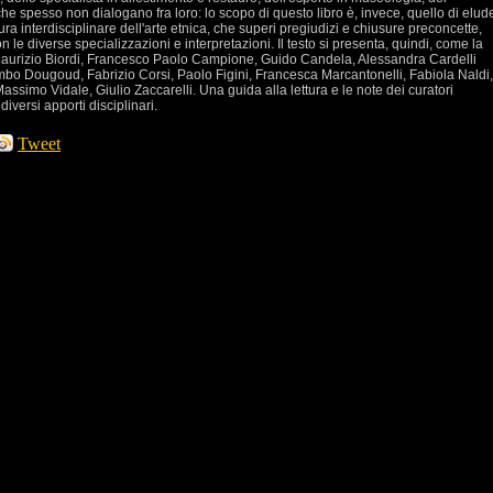
che spesso non dialogano fra loro: lo scopo di questo libro è, invece, quello di elud
ra interdisciplinare dell'arte etnica, che superi pregiudizi e chiusure preconcette,
 le diverse specializzazioni e interpretazioni. Il testo si presenta, quindi, come la
ri: Maurizio Biordi, Francesco Paolo Campione, Guido Candela, Alessandra Cardelli
mbo Dougoud, Fabrizio Corsi, Paolo Figini, Francesca Marcantonelli, Fabiola Naldi,
ssimo Vidale, Giulio Zaccarelli. Una guida alla lettura e le note dei curatori
diversi apporti disciplinari.
Tweet