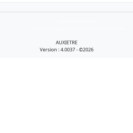
Collection Armand Auxietre
Art primitif, Art premier, Art africain, African Art Gallery, Tribal Art Gallery
AUXIETRE
Version : 4.0037 - ©2026