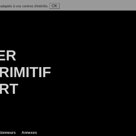
OK
 adaptés à vos centres d'intérêts.
ER
RIMITIF
ART
tionneurs
Annexes