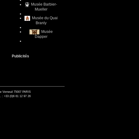
Musée Barbier-
Mueller
Musée du Quai
Branly
Musée
Dapper
Publicités
de Verneuil 75007 PARIS
. : +33 (0)6 61 12 97 26