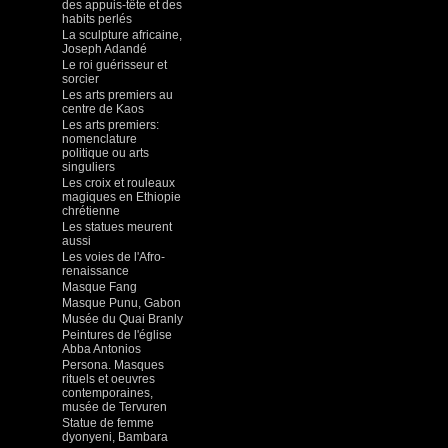
des appuis-tête et des
habits perlés
La sculpture africaine,
Joseph Adandé
Le roi guérisseur et
sorcier
Les arts premiers au
centre de Kaos
Les arts premiers:
nomenclature
politique ou arts
singuliers
Les croix et rouleaux
magiques en Ethiopie
chrétienne
Les statues meurent
aussi
Les voies de l'Afro-
renaissance
Masque Fang
Masque Punu, Gabon
Musée du Quai Branly
Peintures de l'église
Abba Antonios
Persona. Masques
rituels et oeuvres
contemporaines,
musée de Tervuren
Statue de femme
dyonyeni, Bambara