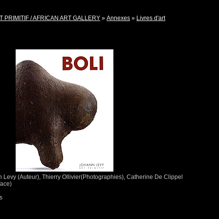
T PRIMITIF / AFRICAN ART GALLERY
»
Annexes
»
Livres d'art
evy (Auteur), Thierry Ollivier(Photographies), Catherine De Clippel
face)
s