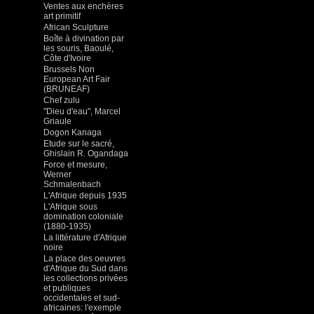
Ventes aux enchères
art primitif
African Sculpture
Boîte à divination par
les souris, Baoulé,
Côte d'Ivoire
Brussels Non
European Art Fair
(BRUNEAF)
Chef zulu
"Dieu d'eau", Marcel
Griaule
Dogon Kanaga
Etude sur le sacré,
Ghislain R. Ogandaga
Force et mesure,
Werner
Schmalenbach
L'Afrique depuis 1935
L'Afrique sous
domination coloniale
(1880-1935)
La littérature d'Afrique
noire
La place des oeuvres
d'Afrique du Sud dans
les collections privées
et publiques
occidentales et sud-
africaines: l'exemple