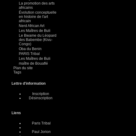
La promotion des arts
africains
Évolution conceptuelle
en histoire de l'art
africain
Nerd African Art
Les Maîtres de Buli
Le Bwame du Léopard
des Babembe (Kivu-
Congo)
Oba du Benin
PARIS Tribal
Les Maîtres de Buli
maître de Bouaflé
Plan du site
Tags
Lettre d'information
Inscription
Désinscription
Liens
Paris Tribal
Paul Jorion