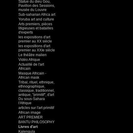
Statue du dieu Gou,
Pavillon des Sessions,
musée du Louvre
Sub-saharian Africa art
Yoruba art and culture
Arts premiers, pièces
litigieuses et batailles
d'experts
les expositions d'art
premier au XX siècle
les expositions d'art
premier au XXIe siècle
Le théâtre malien
Vidéo Afrique
Actualité de l'art
Africain
Masque Africain -
African mask
Tribal, rituel, ethnique,
ethnographique,
classique, traditionnel,
antique, "primitif", d'art
Du sous-Sahara
l'Afrique
articles sur l'art primitif
African image
ART PREMIER
BANTU PHILOSOPHY
Livres d'art
Kalengula