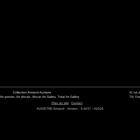
Collection Armand Auxietre
41 rue 
 Art premier, Art africain, African Art Gallery, Tribal Art Gallery
Tél. Fax
Plan du site
Contact
AUXIETRE Armand - Version : 4.0037 - ©2026