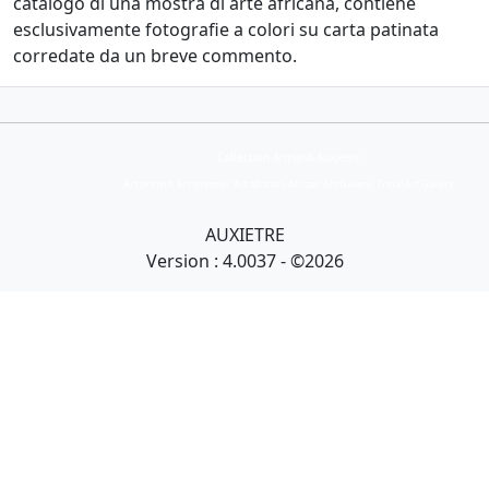
catalogo di una mostra di arte africana, contiene
esclusivamente fotografie a colori su carta patinata
corredate da un breve commento.
Collection Armand Auxietre
Art primitif, Art premier, Art africain, African Art Gallery, Tribal Art Gallery
AUXIETRE
Version : 4.0037 - ©2026