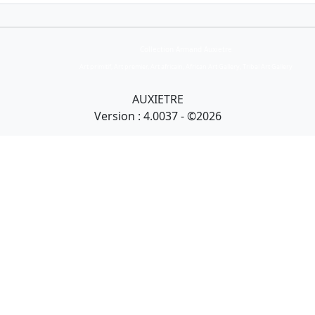
Collection Armand Auxietre
Art primitif, Art premier, Art africain, African Art Gallery, Tribal Art Gallery
AUXIETRE
Version : 4.0037 - ©2026