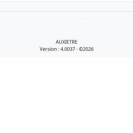
Collection Armand Auxietre
Art primitif, Art premier, Art africain, African Art Gallery, Tribal Art Gallery
AUXIETRE
Version : 4.0037 - ©2026