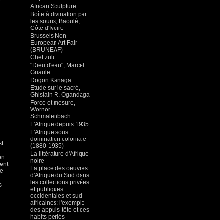
African Sculpture
Boîte à divination par
les souris, Baoulé,
Côte d'Ivoire
Brussels Non
European Art Fair
(BRUNEAF)
Chef zulu
"Dieu d'eau", Marcel
Griaule
Dogon Kanaga
Etude sur le sacré,
Ghislain R. Ogandaga
Force et mesure,
Werner
Schmalenbach
L'Afrique depuis 1935
L'Afrique sous
domination coloniale
st
(1880-1935)
La littérature d'Afrique
on
noire
ment
La place des oeuvres
le
d'Afrique du Sud dans
les collections privées
s
et publiques
occidentales et sud-
africaines: l'exemple
des appuis-tête et des
habits perlés