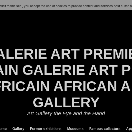
visit to this site , you accept the use of cookies to provide content and services best suited t
ALERIE ART PREMI
IN GALERIE ART P
RICAIN AFRICAN 
GALLERY
Art Gallery the Eye and the Hand
ome
Gallery
Former exhibitions
Museums
Famous collectors
App