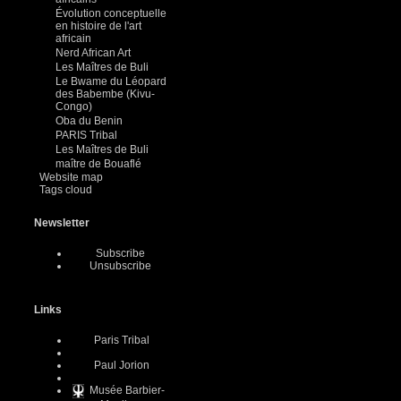
Évolution conceptuelle
en histoire de l'art
africain
Nerd African Art
Les Maîtres de Buli
Le Bwame du Léopard
des Babembe (Kivu-
Congo)
Oba du Benin
PARIS Tribal
Les Maîtres de Buli
maître de Bouaflé
Website map
Tags cloud
Newsletter
Subscribe
Unsubscribe
Links
Paris Tribal
Paul Jorion
Musée Barbier-