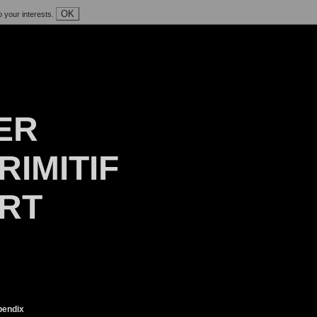
OK
o your interests.
ER
RIMITIF
ART
endix