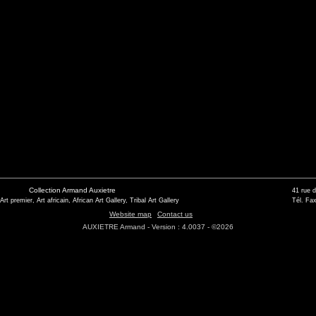
Collection Armand Auxietre
41 rue 
 Art premier, Art africain, African Art Gallery, Tribal Art Gallery
Tél. Fax
Website map
Contact us
AUXIETRE Armand - Version : 4.0037 - ©2026