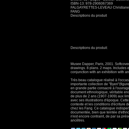
ISBN-13: 978-2906067369
FALGAYRETTES-LEVEAU Christiane
FANG
Descriptions du produit
Descriptions du produit:
Musee Dapper, Paris, 2001. Softcover
drawings. 8 plans. 2 maps. Includes e
conjunction with an exhibition with a
Très beau catalogue réalisé à l'occa
importante collection de "Byeri"(figu
en grande partie consacré à l'ouvr
document ethnologique, véritable ency
de plus de 2 ans (1907-1909) aux limi
avec ses illustrations d'époque. Cett
contexte et les conditions d'écriture d
chez les Fang. Ce catalogue indispens
documentée, bien que teintée d'ethn
n'est encore contraint, de par sa pré
ancêtres.