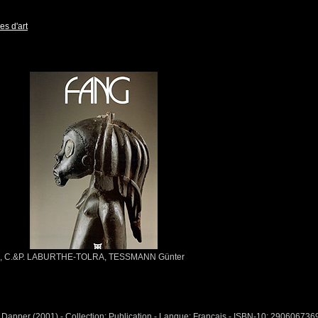
es d'art
, C.&P. LABURTHE-TOLRA, TESSMANN Günter
s Dapper (2001) - Collection: Publication - Langue: Français - ISBN-10: 2906067369