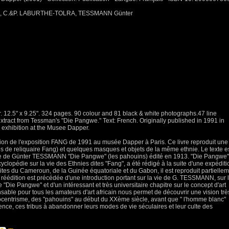
, C.&P. LABURTHE-TOLRA, TESSMANN Günter
. 12.5" x 9.25". 324 pages. 90 colour and 81 black & white photographs.47 line
xtract from Tessman's "Die Pangwe." Text: French. Originally published in 1991 in
n exhibition at the Musee Dapper.
sion de l'exposition FANG de 1991 au musée Dapper à Paris. Ce livre reproduit une
res de reliquaire Fang) et quelques masques et objets de la même ethnie. Le texte e
age de Günter TESSMANN "Die Pangwe" (les pahouins) édité en 1913. "Die Pangwe"
clopédie sur la vie des Ethnies dites "Fang", a été rédigé à la suite d'une expéditi
tes du Cameroun, de la Guinée équatoriale et du Gabon, il est reproduit partielle
e réédition est précédée d'une introduction portant sur la vie de G. TESSMANN, sur 
e "Die Pangwe" et d'un intéressant et très universitaire chapitre sur le concept d'art
able pour tous les amateurs d'art africain nous permet de découvrir une vision trè
ocentrisme, des "pahouins" au début du XXème siècle, avant que " l'homme blanc"
sence, ces tribus à abandonner leurs modes de vie séculaires et leur culte des