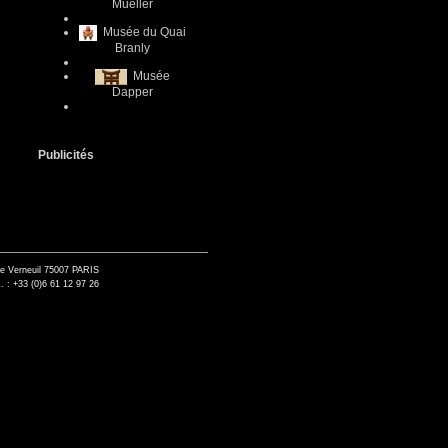
Mueller
Musée du Quai
Branly
Musée
Dapper
Publicités
de Verneuil 75007 PARIS
. : +33 (0)6 61 12 97 26