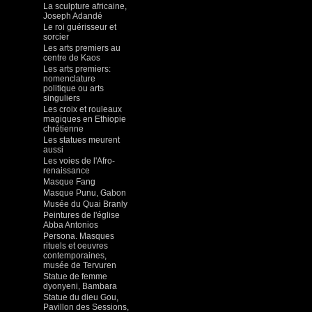
La sculpture africaine,
Joseph Adandé
Le roi guérisseur et
sorcier
Les arts premiers au
centre de Kaos
Les arts premiers:
nomenclature
politique ou arts
singuliers
Les croix et rouleaux
magiques en Ethiopie
chrétienne
Les statues meurent
aussi
Les voies de l'Afro-
renaissance
Masque Fang
Masque Punu, Gabon
Musée du Quai Branly
Peintures de l'église
Abba Antonios
Persona. Masques
rituels et oeuvres
contemporaines,
musée de Tervuren
Statue de femme
dyonyeni, Bambara
Statue du dieu Gou,
Pavillon des Sessions,