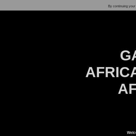
By continuing your 
G
AFRICA
AF
Welc