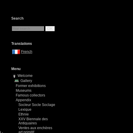
Search
OK
Translations
French
Menu
Welcome
Gallery
Former exhibitions
Museums
Famous collectors
Appendix
Socleur Socle Soclage
Lexique
Ethnie
XXV Biennale des
Antiquaires
Ventes aux enchères
art primitif
 -