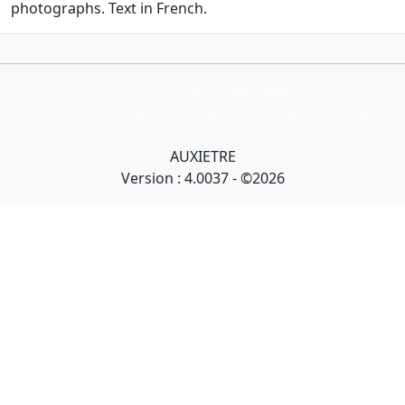
photographs. Text in French.
Collection Armand Auxietre
Art primitif, Art premier, Art africain, African Art Gallery, Tribal Art Gallery
AUXIETRE
Version : 4.0037 - ©2026