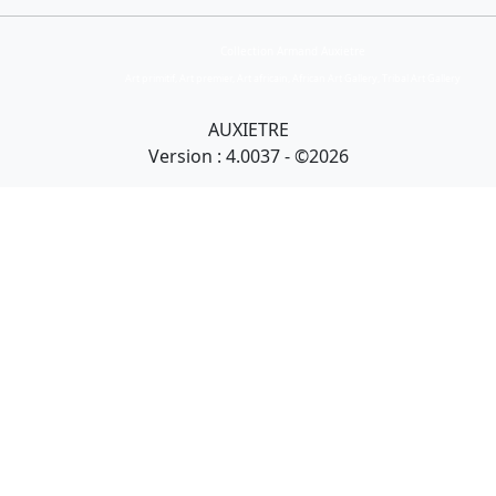
Collection Armand Auxietre
Art primitif, Art premier, Art africain, African Art Gallery, Tribal Art Gallery
AUXIETRE
Version : 4.0037 - ©2026