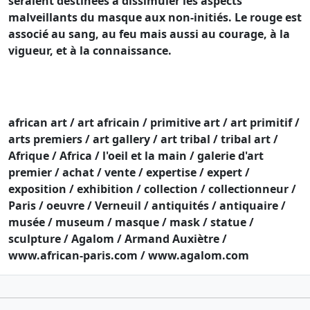
seraient destinées à dissimuler les aspects
malveillants du masque aux non-initiés. Le rouge est
associé au sang, au feu mais aussi au courage, à la
vigueur, et à la connaissance.
african art / art africain / primitive art / art primitif /
arts premiers / art gallery / art tribal / tribal art /
Afrique / Africa / l'oeil et la main / galerie d'art
premier / achat / vente / expertise / expert /
exposition / exhibition / collection / collectionneur /
Paris / oeuvre / Verneuil / antiquités / antiquaire /
musée / museum / masque / mask / statue /
sculpture / Agalom / Armand Auxiètre /
www.african-paris.com / www.agalom.com