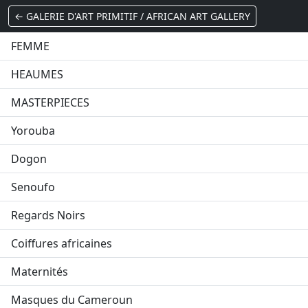
← GALERIE D'ART PRIMITIF / AFRICAN ART GALLERY
FEMME
HEAUMES
MASTERPIECES
Yorouba
Dogon
Senoufo
Regards Noirs
Coiffures africaines
Maternités
Masques du Cameroun