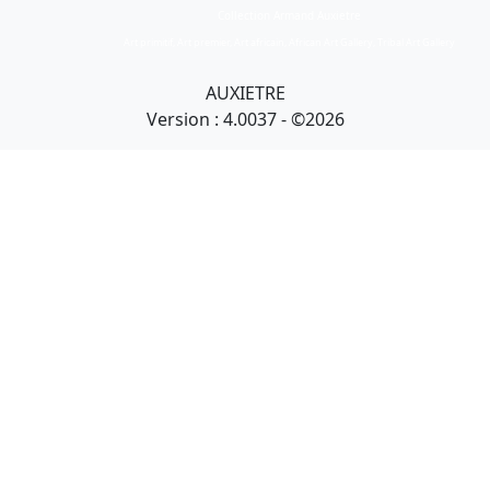
Collection Armand Auxietre
Art primitif, Art premier, Art africain, African Art Gallery, Tribal Art Gallery
AUXIETRE
Version : 4.0037 - ©2026