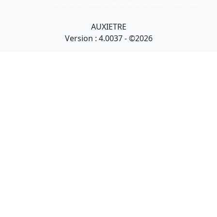
Art primitif, Art premier, Art africain, African Art Gallery, Tribal Art Gallery
AUXIETRE
Version : 4.0037 - ©2026