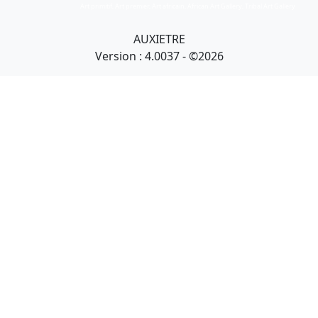
Art primitif, Art premier, Art africain, African Art Gallery, Tribal Art Gallery
AUXIETRE
Version : 4.0037 - ©2026