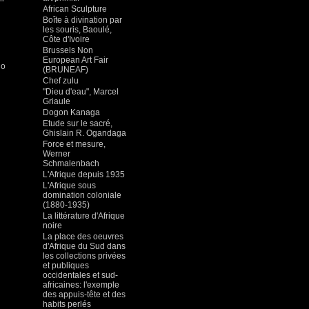
African Sculpture
Boîte à divination par
les souris, Baoulé,
Côte d'Ivoire
Brussels Non
European Art Fair
do
(BRUNEAF)
Chef zulu
"Dieu d'eau", Marcel
Griaule
Dogon Kanaga
Etude sur le sacré,
Ghislain R. Ogandaga
Force et mesure,
Werner
Schmalenbach
L'Afrique depuis 1935
L'Afrique sous
domination coloniale
(1880-1935)
La littérature d'Afrique
noire
La place des oeuvres
d'Afrique du Sud dans
les collections privées
et publiques
occidentales et sud-
africaines: l'exemple
des appuis-tête et des
habits perlés