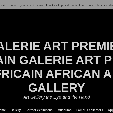
visit to this site , you accept the use of cookies to provide content and services best suited t
ALERIE ART PREMI
IN GALERIE ART P
RICAIN AFRICAN 
GALLERY
Art Gallery the Eye and the Hand
ome
Gallery
Former exhibitions
Museums
Famous collectors
App