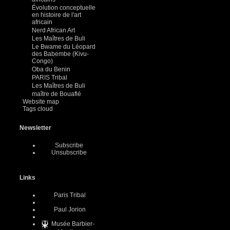
Évolution conceptuelle
en histoire de l'art
africain
Nerd African Art
Les Maîtres de Buli
Le Bwame du Léopard
des Babembe (Kivu-
Congo)
Oba du Benin
PARIS Tribal
Les Maîtres de Buli
maître de Bouaflé
Website map
Tags cloud
Newsletter
Subscribe
Unsubscribe
Links
Paris Tribal
Paul Jorion
Musée Barbier-