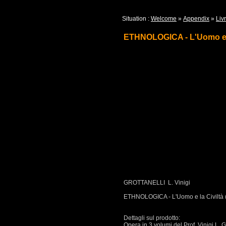
Situation :
Welcome
»
Appendix
»
Livr
ETHNOLOGICA - L'Uomo e la
GROTTANELLI L. Vinigi
ETHNOLOGICA - L'Uomo e la Civiltà 
Dettagli sul prodotto:
Opera in 3 volumi del Prof. Vinigi L. Gro