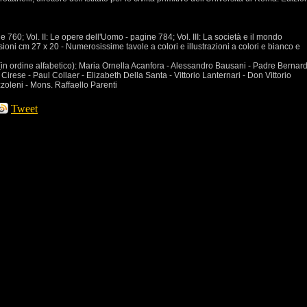
ine 760; Vol. II: Le opere dell'Uomo - pagine 784; Vol. III: La società e il mondo
oni cm 27 x 20 - Numerosissime tavole a colori e illustrazioni a colori e bianco e
(in ordine alfabetico): Maria Ornella Acanfora - Alessandro Bausani - Padre Bernar
 Cirese - Paul Collaer - Elizabeth Della Santa - Vittorio Lanternari - Don Vittorio
zoleni - Mons. Raffaello Parenti
Tweet