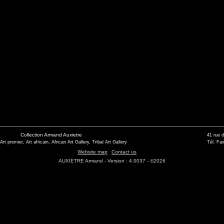
Collection Armand Auxietre
41 rue 
 Art premier, Art africain, African Art Gallery, Tribal Art Gallery
Tél. Fax
Website map
Contact us
AUXIETRE Armand - Version : 4.0037 - ©2026