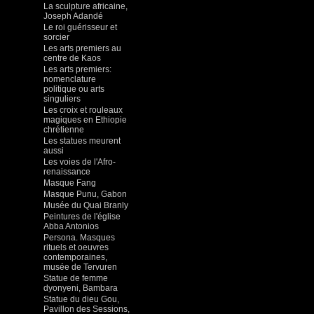
La sculpture africaine,
Joseph Adandé
Le roi guérisseur et
sorcier
Les arts premiers au
centre de Kaos
Les arts premiers:
nomenclature
politique ou arts
singuliers
Les croix et rouleaux
magiques en Ethiopie
chrétienne
Les statues meurent
aussi
Les voies de l'Afro-
renaissance
Masque Fang
Masque Punu, Gabon
Musée du Quai Branly
Peintures de l'église
Abba Antonios
Persona. Masques
rituels et oeuvres
contemporaines,
musée de Tervuren
Statue de femme
dyonyeni, Bambara
Statue du dieu Gou,
Pavillon des Sessions,