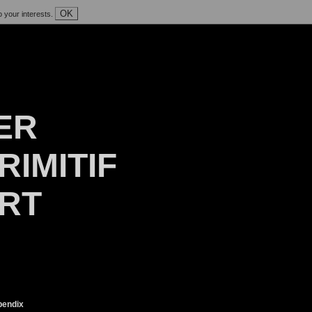
OK
o your interests.
ER
RIMITIF
ART
endix