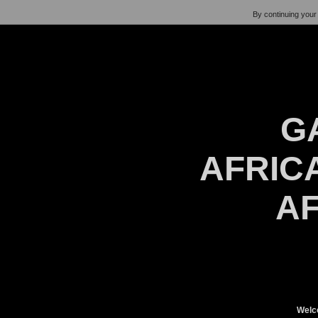
By continuing your 
G
AFRICA
AF
Welc