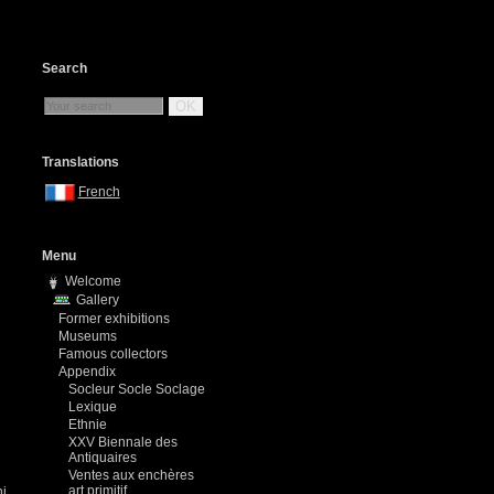
Search
OK
Translations
French
Menu
Welcome
Gallery
Former exhibitions
Museums
Famous collectors
Appendix
Socleur Socle Soclage
Lexique
Ethnie
XXV Biennale des
Antiquaires
Ventes aux enchères
art primitif
ni