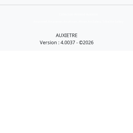
Collection Armand Auxietre
Art primitif, Art premier, Art africain, African Art Gallery, Tribal Art Gallery
AUXIETRE
Version : 4.0037 - ©2026