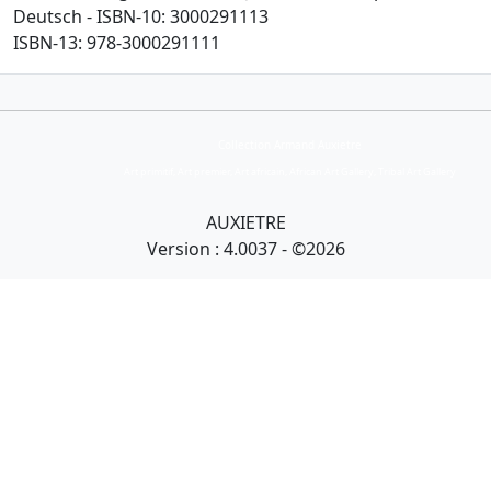
Deutsch - ISBN-10: 3000291113
ISBN-13: 978-3000291111
Collection Armand Auxietre
Art primitif, Art premier, Art africain, African Art Gallery, Tribal Art Gallery
AUXIETRE
Version : 4.0037 - ©2026