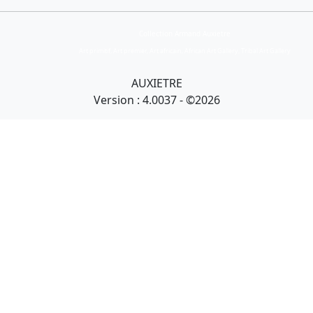
Collection Armand Auxietre
Art primitif, Art premier, Art africain, African Art Gallery, Tribal Art Gallery
AUXIETRE
Version : 4.0037 - ©2026