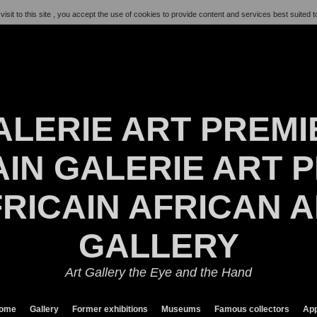
visit to this site , you accept the use of cookies to provide content and services best suited t
ALERIE ART PREMI
IN GALERIE ART P
RICAIN AFRICAN 
GALLERY
Art Gallery the Eye and the Hand
ome
Gallery
Former exhibitions
Museums
Famous collectors
App