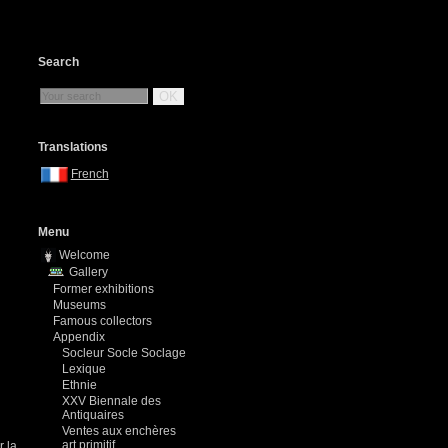
Search
OK
Translations
French
Menu
Welcome
Gallery
Former exhibitions
Museums
Famous collectors
Appendix
Socleur Socle Soclage
Lexique
Ethnie
XXV Biennale des
Antiquaires
Ventes aux enchères
art primitif
r la