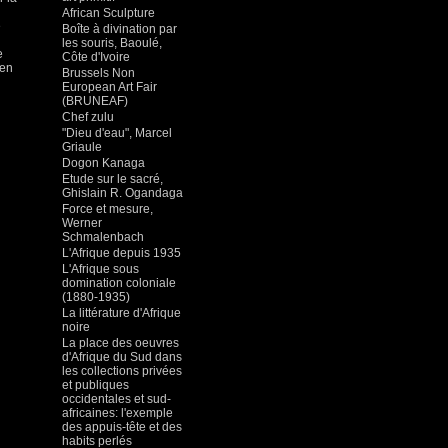
African Sculpture
e
Boîte à divination par
les souris, Baoulé,
e
Côte d'Ivoire
 en
Brussels Non
European Art Fair
(BRUNEAF)
Chef zulu
"Dieu d'eau", Marcel
Griaule
Dogon Kanaga
Etude sur le sacré,
Ghislain R. Ogandaga
Force et mesure,
Werner
Schmalenbach
L'Afrique depuis 1935
L'Afrique sous
domination coloniale
(1880-1935)
La littérature d'Afrique
noire
La place des oeuvres
d'Afrique du Sud dans
les collections privées
et publiques
occidentales et sud-
africaines: l'exemple
des appuis-tête et des
habits perlés