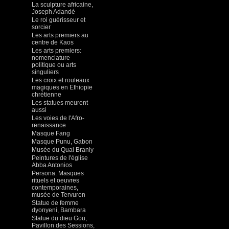
La sculpture africaine,
Joseph Adandé
Le roi guérisseur et
sorcier
Les arts premiers au
centre de Kaos
Les arts premiers:
nomenclature
politique ou arts
singuliers
Les croix et rouleaux
magiques en Ethiopie
chrétienne
Les statues meurent
aussi
Les voies de l'Afro-
renaissance
Masque Fang
Masque Punu, Gabon
Musée du Quai Branly
Peintures de l'église
Abba Antonios
Persona. Masques
rituels et oeuvres
contemporaines,
musée de Tervuren
Statue de femme
dyonyeni, Bambara
Statue du dieu Gou,
Pavillon des Sessions,