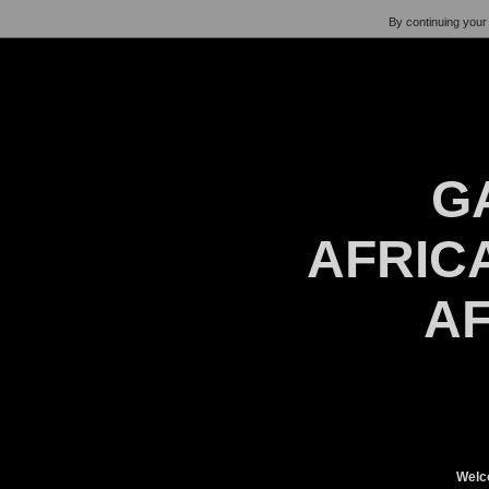
By continuing your 
G
AFRICA
AF
Welc