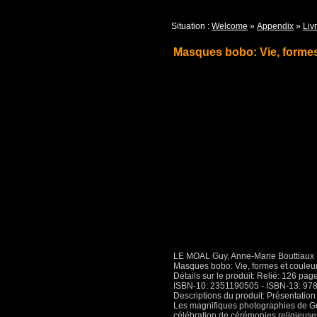
Situation :
Welcome
»
Appendix
»
Livr
Masques bobo: Vie, formes
LE MOAL Guy, Anne-Marie Bouttiaux
Masques bobo: Vie, formes et couleu
Détails sur le produit: Relié: 126 pa
ISBN-10: 2351190505 - ISBN-13: 9
Descriptions du produit: Présentation 
Les magnifiques photographies de Guy 
célébration de cérémonies religieuses