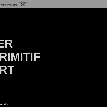
OK
o your interests.
ER
RIMITIF
ART
endix