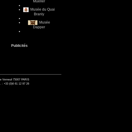
Mueller
Musée du Quai
Branly
Musée
Dapper
Publicités
de Verneuil 75007 PARIS
. : +33 (0)6 61 12 97 26