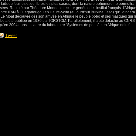
faits de feuilles et de fibres les plus sacrés, dont la nature éphémère ne permettra
sées. Recruté par Théodore Monod, directeur général de l'Institut français d'Afriqu
entre IFAN à Ouagadougou en Haute-Volta (aujourd'hui Burkina Faso) qu'il dirigera
Le Moal découvre dès son arrivée en Afrique le peuple bobo et ses masques qui l
obo a été publiée en 1980 par l'ORSTOM. Parallèlement, il a été détaché au CNRS
usqu'en 2004 dans le cadre du laboratoire "Systèmes de pensée en Afrique noire".
Tweet