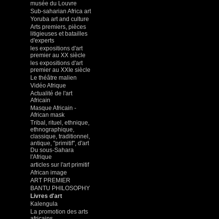
musée du Louvre
Sub-saharian Africa art
Yoruba art and culture
Arts premiers, pièces
litigieuses et batailles
d'experts
les expositions d'art
premier au XX siècle
les expositions d'art
premier au XXIe siècle
Le théâtre malien
Vidéo Afrique
Actualité de l'art
Africain
Masque Africain -
African mask
Tribal, rituel, ethnique,
ethnographique,
classique, traditionnel,
antique, "primitif", d'art
Du sous-Sahara
l'Afrique
articles sur l'art primitif
African image
ART PREMIER
BANTU PHILOSOPHY
Livres d'art
Kalengula
La promotion des arts
africains