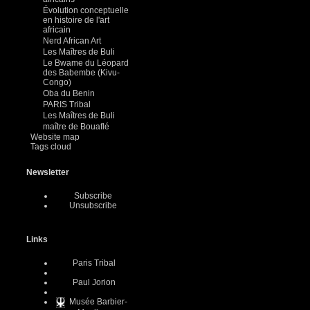
Évolution conceptuelle
en histoire de l'art
africain
Nerd African Art
Les Maîtres de Buli
Le Bwame du Léopard
des Babembe (Kivu-
Congo)
Oba du Benin
PARIS Tribal
Les Maîtres de Buli
maître de Bouaflé
Website map
Tags cloud
Newsletter
Subscribe
Unsubscribe
Links
Paris Tribal
Paul Jorion
Musée Barbier-