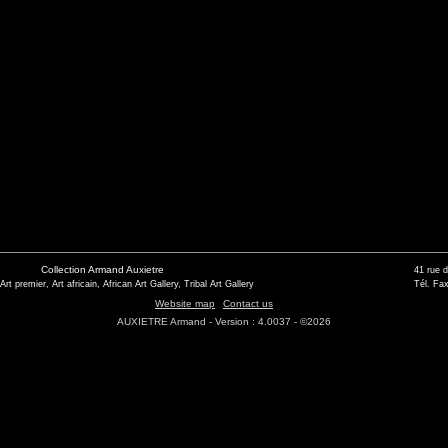
Collection Armand Auxietre
41 rue 
 Art premier, Art africain, African Art Gallery, Tribal Art Gallery
Tél. Fax
Website map
Contact us
AUXIETRE Armand - Version : 4.0037 - ©2026