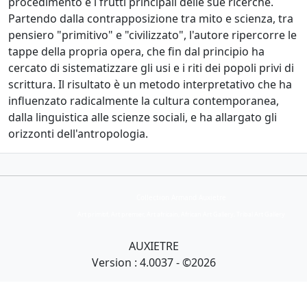
procedimento e i frutti principali delle sue ricerche.
Partendo dalla contrapposizione tra mito e scienza, tra
pensiero "primitivo" e "civilizzato", l'autore ripercorre le
tappe della propria opera, che fin dal principio ha
cercato di sistematizzare gli usi e i riti dei popoli privi di
scrittura. Il risultato è un metodo interpretativo che ha
influenzato radicalmente la cultura contemporanea,
dalla linguistica alle scienze sociali, e ha allargato gli
orizzonti dell'antropologia.
Collection Armand Auxietre
Art primitif, Art premier, Art africain, African Art Gallery, Tribal Art Gallery
AUXIETRE
Version : 4.0037 - ©2026