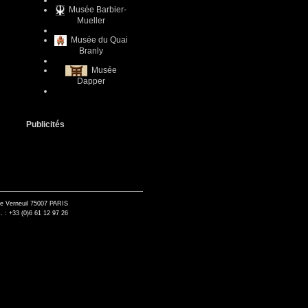
Musée Barbier-
Mueller
Musée du Quai
Branly
Musée
Dapper
Publicités
de Verneuil 75007 PARIS
. : +33 (0)6 61 12 97 26