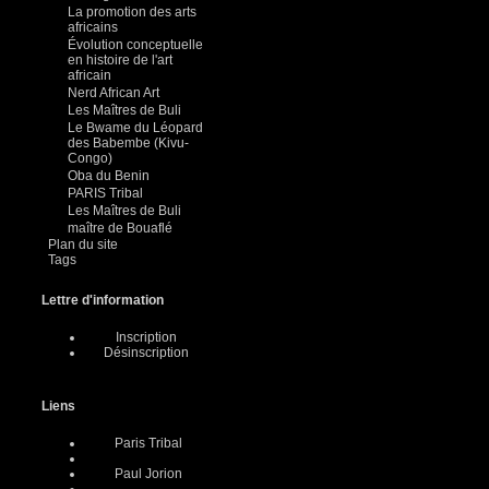
La promotion des arts
africains
Évolution conceptuelle
en histoire de l'art
africain
Nerd African Art
Les Maîtres de Buli
Le Bwame du Léopard
des Babembe (Kivu-
Congo)
Oba du Benin
PARIS Tribal
Les Maîtres de Buli
maître de Bouaflé
Plan du site
Tags
Lettre d'information
Inscription
Désinscription
Liens
Paris Tribal
Paul Jorion