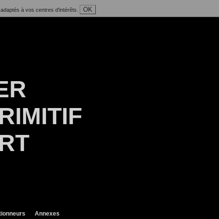
OK
 adaptés à vos centres d'intérêts.
ER
RIMITIF
ART
tionneurs
Annexes