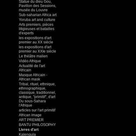
Statue du dieu Gou,
Pavillon des Sessions,
musée du Louvre
Sub-saharian Africa art
Yoruba art and culture
Arts premiers, pièces
litigieuses et batailles
d'experts
les expositions d'art
premier au XX siècle
les expositions d'art
premier au XXIe siècle
Le théâtre malien
Vidéo Afrique
Actualité de l'art
Africain
Masque Africain -
African mask
Tribal, rituel, ethnique,
ethnographique,
classique, traditionnel,
antique, "primitif", d'art
Du sous-Sahara
l'Afrique
articles sur l'art primitif
African image
ART PREMIER
BANTU PHILOSOPHY
Livres d'art
Kalengula