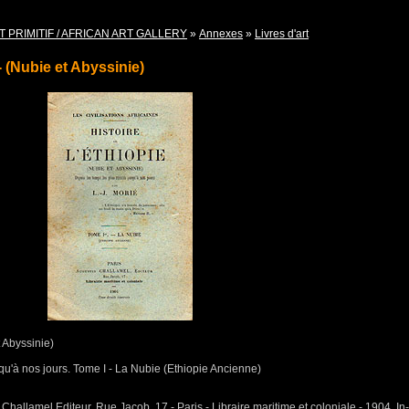
T PRIMITIF / AFRICAN ART GALLERY
»
Annexes
»
Livres d'art
(Nubie et Abyssinie)
 Abyssinie)
qu'à nos jours. Tome I - La Nubie (Ethiopie Ancienne)
n Challamel Editeur, Rue Jacob, 17 - Paris - Libraire maritime et coloniale - 1904. In