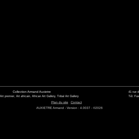
Collection Armand Auxietre
41 rue 
 Art premier, Art africain, African Art Gallery, Tribal Art Gallery
Tél. Fax
Plan du site
Contact
AUXIETRE Armand - Version : 4.0037 - ©2026