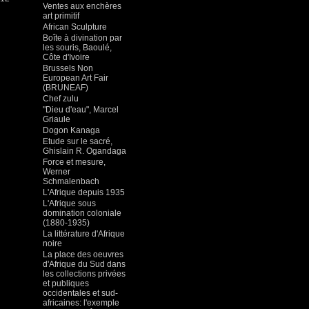
Ventes aux enchères
art primitif
African Sculpture
Boîte à divination par
les souris, Baoulé,
Côte d'Ivoire
Brussels Non
European Art Fair
(BRUNEAF)
Chef zulu
"Dieu d'eau", Marcel
Griaule
Dogon Kanaga
Etude sur le sacré,
Ghislain R. Ogandaga
Force et mesure,
Werner
Schmalenbach
L'Afrique depuis 1935
L'Afrique sous
domination coloniale
(1880-1935)
La littérature d'Afrique
noire
La place des oeuvres
d'Afrique du Sud dans
les collections privées
et publiques
occidentales et sud-
africaines: l'exemple