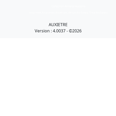
Collection Armand Auxietre
Art primitif, Art premier, Art africain, African Art Gallery, Tribal Art Gallery
AUXIETRE
Version : 4.0037 - ©2026