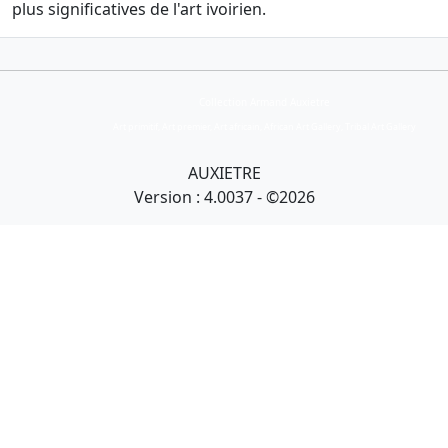
plus significatives de l'art ivoirien.
Collection Armand Auxietre
Art primitif, Art premier, Art africain, African Art Gallery, Tribal Art Gallery
AUXIETRE
Version : 4.0037 - ©2026