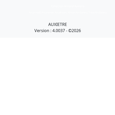
Collection Armand Auxietre
Art primitif, Art premier, Art africain, African Art Gallery, Tribal Art Gallery
AUXIETRE
Version : 4.0037 - ©2026