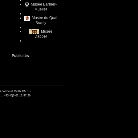
Musée Barbier-
Mueller
Musée du Quai
Branly
Musée
Dapper
Publicités
de Verneuil 75007 PARIS
. : +33 (0)6 61 12 97 26