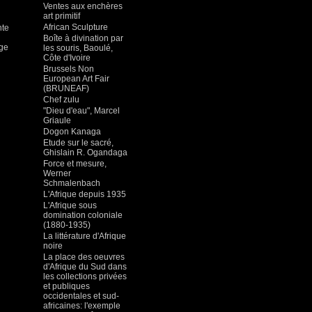
Ventes aux enchères
art primitif
African Sculpture
nte
Boîte à divination par
age
les souris, Baoulé,
Côte d'Ivoire
Brussels Non
European Art Fair
(BRUNEAF)
Chef zulu
"Dieu d'eau", Marcel
Griaule
Dogon Kanaga
Etude sur le sacré,
Ghislain R. Ogandaga
Force et mesure,
Werner
Schmalenbach
L'Afrique depuis 1935
L'Afrique sous
domination coloniale
(1880-1935)
La littérature d'Afrique
noire
La place des oeuvres
d'Afrique du Sud dans
les collections privées
et publiques
occidentales et sud-
africaines: l'exemple