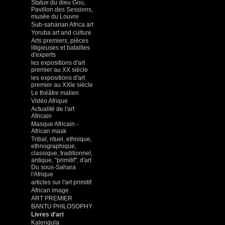
Statue du dieu Gou,
Pavillon des Sessions,
musée du Louvre
Sub-saharian Africa art
Yoruba art and culture
Arts premiers, pièces
litigieuses et batailles
d'experts
les expositions d'art
premier au XX siècle
les expositions d'art
premier au XXIe siècle
Le théâtre malien
Vidéo Afrique
Actualité de l'art
Africain
Masque Africain -
African mask
Tribal, rituel, ethnique,
ethnographique,
classique, traditionnel,
antique, "primitif", d'art
Du sous-Sahara
l'Afrique
articles sur l'art primitif
African image
ART PREMIER
BANTU PHILOSOPHY
Livres d'art
Kalengula