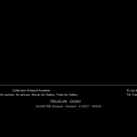
Collection Armand Auxietre
41 rue 
 Art premier, Art africain, African Art Gallery, Tribal Art Gallery
Tél. Fax
Plan du site
Contact
AUXIETRE Armand - Version : 4.0037 - ©2026