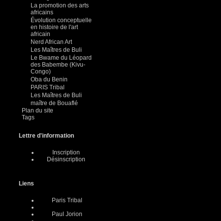
La promotion des arts
africains
Évolution conceptuelle
en histoire de l'art
africain
Nerd African Art
Les Maîtres de Buli
Le Bwame du Léopard
des Babembe (Kivu-
Congo)
Oba du Benin
PARIS Tribal
Les Maîtres de Buli
maître de Bouaflé
Plan du site
Tags
Lettre d'information
Inscription
Désinscription
Liens
Paris Tribal
Paul Jorion