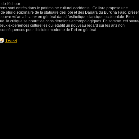
 de l'éditeur:
ens sont entrés dans le patrimoine culturel occidental. Ce livre propose une
ude pluridisciplinaire de la statuaire des lobi et des Dagara du Burkina Faso, prése
'oeuvre «d'art africain» en général dans l 'esthétique classique occidentale. Bien
ue, la critique se nourrit de considérations anthropologiques. En somme. cet ouvr
 deux expériences culturelles qui établit un nouveau regard sur les arts non
 conséquences pour l'histoire moderne de l'art en général.
Tweet