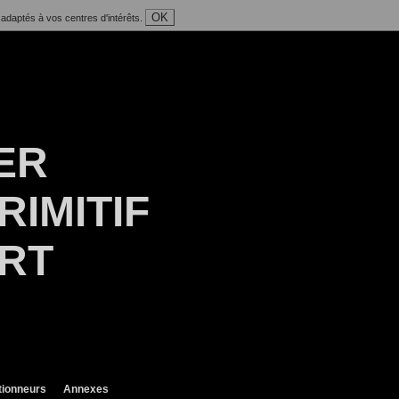
OK
 adaptés à vos centres d'intérêts.
ER
RIMITIF
ART
tionneurs
Annexes