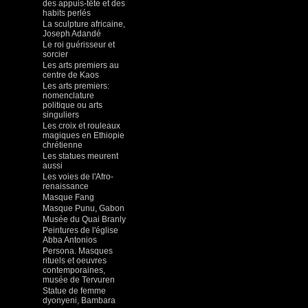
des appuis-tête et des
habits perlés
La sculpture africaine,
Joseph Adandé
Le roi guérisseur et
sorcier
Les arts premiers au
centre de Kaos
Les arts premiers:
nomenclature
politique ou arts
singuliers
Les croix et rouleaux
magiques en Ethiopie
chrétienne
Les statues meurent
aussi
Les voies de l'Afro-
renaissance
Masque Fang
Masque Punu, Gabon
Musée du Quai Branly
Peintures de l'église
Abba Antonios
Persona. Masques
rituels et oeuvres
contemporaines,
musée de Tervuren
Statue de femme
dyonyeni, Bambara