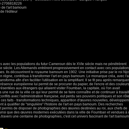
78-2706818226
e de l'art bamoum
de l'éditeur
ns avec les populations du futur Cameroun dès le XVIe siècle mais ne pénétrèrent
Xe siècle. Les Allemands entrèrent progressivement en contact avec ces population
s. Ils découvrirent le royaume bamoum en 1902. Une initiative prise par le roi Nj
son règne, contribua à transformer l'art en pays bamoum. Le monarque créa, avec l'a
nsforma afin d'en faciliter l'utilisation en la simplifiant. Il se fit peu après remarquer
présence européenne lui permit de se procurer du papier, de l'encre et des couleurs
sentées aux étrangers qui allaient visiter Foumban, la capitale, où l'on avait
e rue de la ville ce qui leur permit de se faire connaître et de continuer à travail
conflits avec l'administration française, eut perdu ses pouvoirs politiques et son rôl
 ces faits - transformations techniques, apparition d'œuvres nouvelles, développe
t à qualifier de "singulière" l'histoire de l'art en pays bamoum. Des recherches
t permis de disposer de photographies des œuvres destinées au roi, aux chefs de
ainsi que des œuvres modernes exécutées dans la ville de Foumban et vendues à
 A travers une centaine de photographies, c'est cet univers fascinant de l'art bamoum