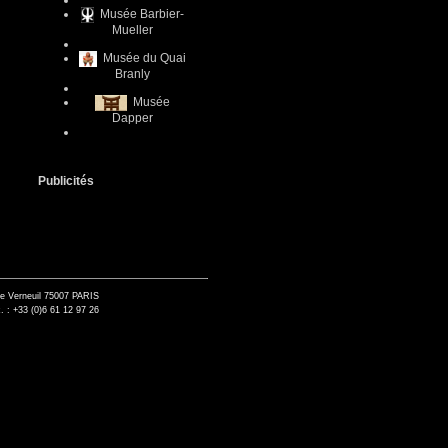
Musée Barbier-
Mueller
Musée du Quai
Branly
Musée
Dapper
Publicités
de Verneuil 75007 PARIS
. : +33 (0)6 61 12 97 26