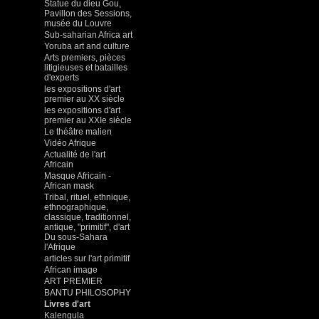
Statue du dieu Gou,
Pavillon des Sessions,
musée du Louvre
Sub-saharian Africa art
Yoruba art and culture
Arts premiers, pièces
litigieuses et batailles
d'experts
les expositions d'art
premier au XX siècle
les expositions d'art
premier au XXIe siècle
Le théâtre malien
Vidéo Afrique
Actualité de l'art
Africain
Masque Africain -
African mask
Tribal, rituel, ethnique,
ethnographique,
classique, traditionnel,
antique, "primitif", d'art
Du sous-Sahara
l'Afrique
articles sur l'art primitif
African image
ART PREMIER
BANTU PHILOSOPHY
Livres d'art
Kalengula