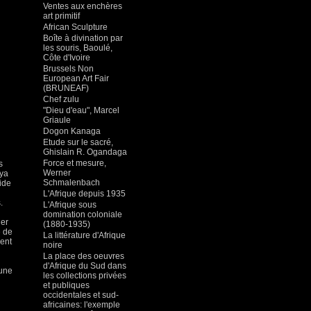
Ventes aux enchères
art primitif
African Sculpture
Boîte à divination par
les souris, Baoulé,
Côte d'Ivoire
Brussels Non
European Art Fair
(BRUNEAF)
Chef zulu
"Dieu d'eau", Marcel
Griaule
Dogon Kanaga
Etude sur le sacré,
Ghislain R. Ogandaga
Force et mesure,
s
Werner
oya
Schmalenbach
ide
L'Afrique depuis 1935
.
L'Afrique sous
domination coloniale
ler
(1880-1935)
e de
La littérature d'Afrique
ment
noire
La place des oeuvres
d'Afrique du Sud dans
 une
les collections privées
et publiques
occidentales et sud-
africaines: l'exemple