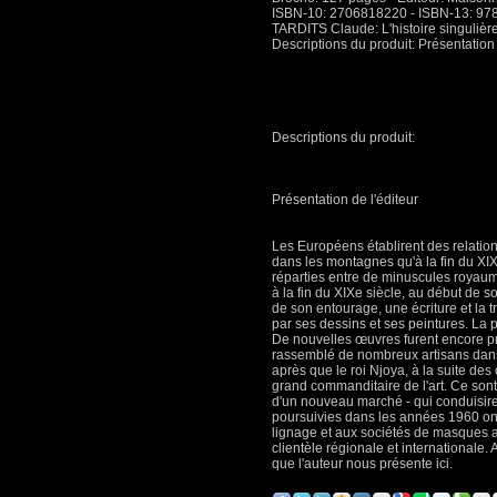
ISBN-10: 2706818220 - ISBN-13: 9
TARDITS Claude: L'histoire singulièr
Descriptions du produit: Présentation 
Descriptions du produit:
Présentation de l'éditeur
Les Européens établirent des relatio
dans les montagnes qu'à la fin du XI
réparties entre de minuscules royaume
à la fin du XIXe siècle, au début de 
de son entourage, une écriture et la tra
par ses dessins et ses peintures. La 
De nouvelles œuvres furent encore pré
rassemblé de nombreux artisans dans un
après que le roi Njoya, à la suite des 
grand commanditaire de l'art. Ce sont
d'un nouveau marché - qui conduisiren
poursuivies dans les années 1960 on
lignage et aux sociétés de masques 
clientèle régionale et internationale.
que l'auteur nous présente ici.