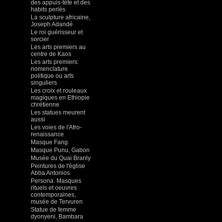
des appuis-tête et des
habits perlés
La sculpture africaine,
Joseph Adandé
Le roi guérisseur et
sorcier
Les arts premiers au
centre de Kaos
Les arts premiers:
nomenclature
politique ou arts
singuliers
Les croix et rouleaux
magiques en Ethiopie
chrétienne
Les statues meurent
aussi
Les voies de l'Afro-
renaissance
Masque Fang
Masque Punu, Gabon
Musée du Quai Branly
Peintures de l'église
Abba Antonios
Persona. Masques
rituels et oeuvres
contemporaines,
musée de Tervuren
Statue de femme
dyonyeni, Bambara