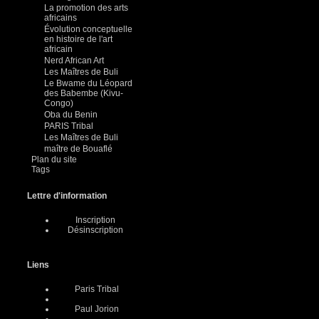
La promotion des arts
africains
Évolution conceptuelle
en histoire de l'art
africain
Nerd African Art
Les Maîtres de Buli
Le Bwame du Léopard
des Babembe (Kivu-
Congo)
Oba du Benin
PARIS Tribal
Les Maîtres de Buli
maître de Bouaflé
Plan du site
Tags
Lettre d'information
Inscription
Désinscription
Liens
Paris Tribal
Paul Jorion