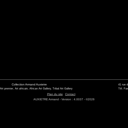
Collection Armand Auxietre
41 rue 
 Art premier, Art africain, African Art Gallery, Tribal Art Gallery
Tél. Fax
Plan du site
Contact
AUXIETRE Armand - Version : 4.0037 - ©2026