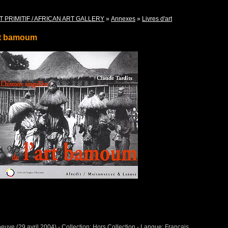
T PRIMITIF / AFRICAN ART GALLERY
»
Annexes
»
Livres d'art
art bamoum
euve (29 avril 2004) - Collection: Hors Collection - Langue: Français