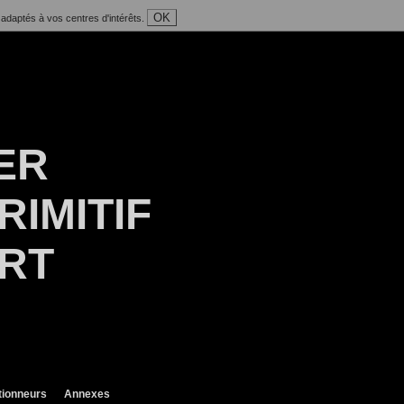
OK
 adaptés à vos centres d'intérêts.
ER
RIMITIF
ART
tionneurs
Annexes