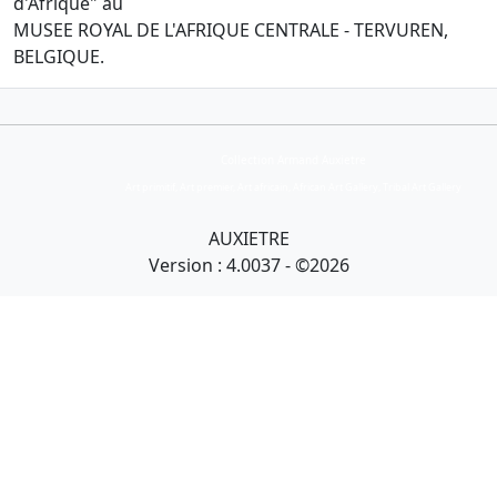
d'Afrique" au
MUSEE ROYAL DE L'AFRIQUE CENTRALE - TERVUREN,
BELGIQUE.
Collection Armand Auxietre
Art primitif, Art premier, Art africain, African Art Gallery, Tribal Art Gallery
AUXIETRE
Version : 4.0037 - ©2026