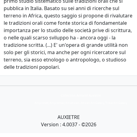
primo studio sistematico sulle tradizioni orali che si
pubblica in Italia. Basato su sei anni di ricerche sul
terreno in Africa, questo saggio si propone di rivalutare
le tradizioni orali come fonte storica di fondamentale
importanza per lo studio delle società prive di scrittura,
o nelle quali scarso sviluppo ha - ancora oggi - la
tradizione scritta. (...) E' un'opera di grande utilità non
solo per gli storici, ma anche per ogni ricercatore sul
terreno, sia esso etnologo o antropologo, o studioso
delle tradizioni popolari.
Collection Armand Auxietre
Art primitif, Art premier, Art africain, African Art Gallery, Tribal Art Gallery
AUXIETRE
Version : 4.0037 - ©2026