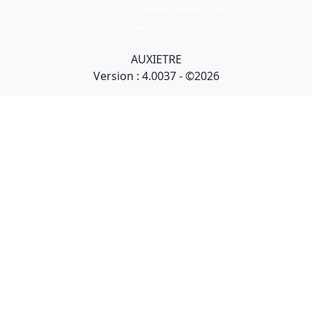
Collection Armand Auxietre
Art primitif, Art premier, Art africain, African Art Gallery, Tribal Art Gallery
AUXIETRE
Version : 4.0037 - ©2026