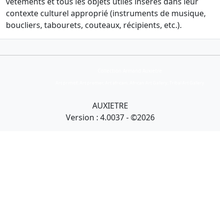
vêtements et tous les objets utiles insérés dans leur
contexte culturel approprié (instruments de musique,
boucliers, tabourets, couteaux, récipients, etc.).
Collection Armand Auxietre
Art primitif, Art premier, Art africain, African Art Gallery, Tribal Art Gallery
AUXIETRE
Version : 4.0037 - ©2026