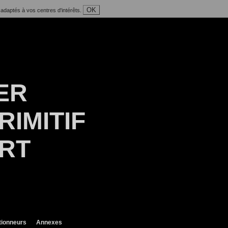
OK
 adaptés à vos centres d'intérêts.
ER
RIMITIF
ART
tionneurs
Annexes