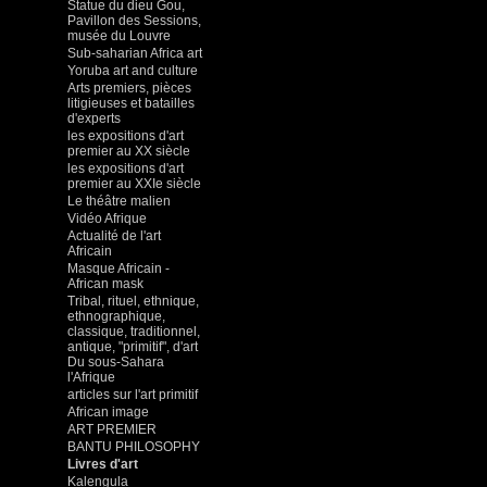
Statue du dieu Gou,
Pavillon des Sessions,
musée du Louvre
Sub-saharian Africa art
Yoruba art and culture
Arts premiers, pièces
litigieuses et batailles
d'experts
les expositions d'art
premier au XX siècle
les expositions d'art
premier au XXIe siècle
Le théâtre malien
Vidéo Afrique
Actualité de l'art
Africain
Masque Africain -
African mask
Tribal, rituel, ethnique,
ethnographique,
classique, traditionnel,
antique, "primitif", d'art
Du sous-Sahara
l'Afrique
articles sur l'art primitif
African image
ART PREMIER
BANTU PHILOSOPHY
Livres d'art
Kalengula