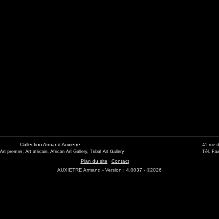
Collection Armand Auxietre
41 rue 
 Art premier, Art africain, African Art Gallery, Tribal Art Gallery
Tél. Fax
Plan du site
Contact
AUXIETRE Armand - Version : 4.0037 - ©2026