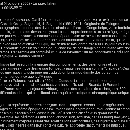
uil (4 octobre 2001) - Langue: Italien
78-8884910073
es redécouvertes. Car il faut bien parler de redécouverte, voire révélation, en ce 
asimir Ostoja Zagourski, dit Zagourski (1880-1941). Originaire de Pologne,
hotographes inconnus des diverses ethnies de l'ancien Congo belge, vaste territoir
s qui, là, se dressent devant nos yeux éblouis, appartiennent à un autre âge, un âge
ée par les puissances coloniales, une époque faite de rites et de traditions qui ne
orps les traces de son appartenance communautaire. Une Afrique, enfin, qui se
 avec malice et effroi celui qui, une dernière fois, enregistre leurs us, leurs coutum
. Reproduite avec un soin maniaque, chacune de ses images noir et blanc offre do
temps. L'ensemble est complété d'un texte introductif sur les conditions de création
 atypique. --Damien Sausset
hique fait ressurgir la mémoire des comportements, des cérémonies et des
des années vingt et trente que l'on peut à juste titre définir comme "disparue". Ces
 avec une maestria technique qui traduit bien la grande dignité des personnes
ment érigé à ce que fut l'Afrique.
, né en Pologne, s'enfuit en 1924 au Congo et fut le premier photographe
e pays, visitant aussi les contrées voisines, le Tchad, le Ruanda, le Burundi,
d. Durant son long séjour en Afrique, il a pris des centaines de clichés, dont 500,
ifférentes tribus, qui constituent une enquête historique et ethnographique unique
Zagourski représente le premier regard "non-Européen" exempt des exagérations
ortages de la même époque. Ses incursions dans les profondeurs du continent africa
s les plus reculés des Massaïs, etc., où il prit des clichés d'un grand intérêt
exemple, les cérémonies (initiation, circoncision, excision, danses masquées, etc.),
 d'ornement corporel (allant des scarifications aux coiffures, des bijoux aux plateau
jets utiles insérés dans leur contexte culturel approprié (instruments de musique,
nts, etc.).