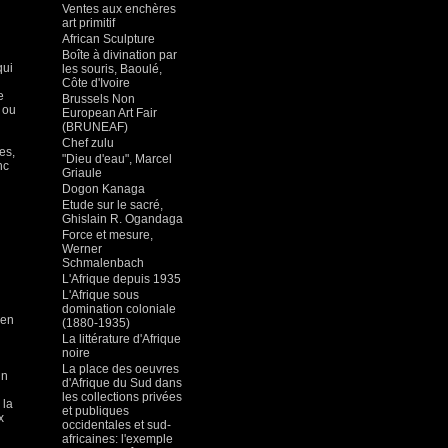
Ventes aux enchères
art primitif
African Sculpture
Boîte à divination par
qui
les souris, Baoulé,
Côte d'Ivoire
e
Brussels Non
 ou
European Art Fair
(BRUNEAF)
Chef zulu
es,
"Dieu d'eau", Marcel
nc
Griaule
Dogon Kanaga
Etude sur le sacré,
Ghislain R. Ogandaga
Force et mesure,
Werner
Schmalenbach
L'Afrique depuis 1935
L'Afrique sous
domination coloniale
 en
(1880-1935)
La littérature d'Afrique
noire
La place des oeuvres
in
d'Afrique du Sud dans
les collections privées
 la
et publiques
x
occidentales et sud-
africaines: l'exemple