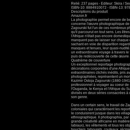
Relié: 237 pages - Editeur: Skira / Se
ISBN-10: 8884910072 - ISBN-13: 9
Descriptions du produit
Amazon.fr
La photographie permet encore de bell
concerne l'œuvre photographique de C
Zagourski fut l'un de ces nombreux p
qu'il parcourut en tout sens. Les être
l'Afrique n'était pas encore domestiqu
manquent pas de laisser sur chaque c
sachant en voie de disparition regarde
masques et tenues, leur quasi-nudité
un extraordinaire voyage à travers le 
puis de redécouverte de cette œuvre
Quatrième de couverture
Un exceptionnel reportage photograp
décorations corporelles d'une Afrique 
extraordinaires clichés inédits, pris
photographiées, représentent un monu
Kazimir Ostoja Zagourski (1880-1941)
professionnel à voyager au coeur de c
l'Ouganda, le Kenya et l'Afrique du Su
divisés en deux séries consacrées à d
son genre.
Dans un certain sens, le travail de 
coloniales qui caractérisent les rep
le conduisirent jusque dans les village
ethnographique. Il photographia, par 
grande créativité africaine en matière
labiaux), les vêtements et tous les ob
boucliers, tabourets, couteaux, récipie