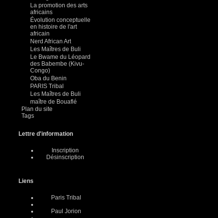
La promotion des arts
africains
Évolution conceptuelle
en histoire de l'art
africain
Nerd African Art
Les Maîtres de Buli
Le Bwame du Léopard
des Babembe (Kivu-
Congo)
Oba du Benin
PARIS Tribal
Les Maîtres de Buli
maître de Bouaflé
Plan du site
Tags
Lettre d'information
Inscription
Désinscription
Liens
Paris Tribal
Paul Jorion