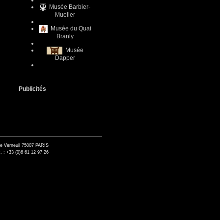
Musée Barbier-
Mueller
Musée du Quai
Branly
Musée
Dapper
Publicités
de Verneuil 75007 PARIS
. : +33 (0)6 61 12 97 26