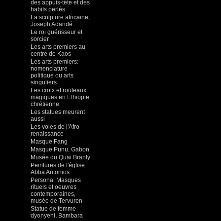
des appuis-tête et des
habits perlés
La sculpture africaine,
Joseph Adandé
Le roi guérisseur et
sorcier
Les arts premiers au
centre de Kaos
Les arts premiers:
nomenclature
politique ou arts
singuliers
Les croix et rouleaux
magiques en Ethiopie
chrétienne
Les statues meurent
aussi
Les voies de l'Afro-
renaissance
Masque Fang
Masque Punu, Gabon
Musée du Quai Branly
Peintures de l'église
Abba Antonios
Persona. Masques
rituels et oeuvres
contemporaines,
musée de Tervuren
Statue de femme
dyonyeni, Bambara