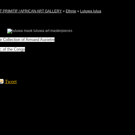
T PRIMITIF / AFRICAN ART GALLERY
»
Ethnie
»
Luluwa lulua
he Collection of Armand Auxietre
c of the Congo
Tweet