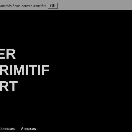
OK
 adaptés à vos centres d'intérêts.
ER
RIMITIF
ART
tionneurs
Annexes