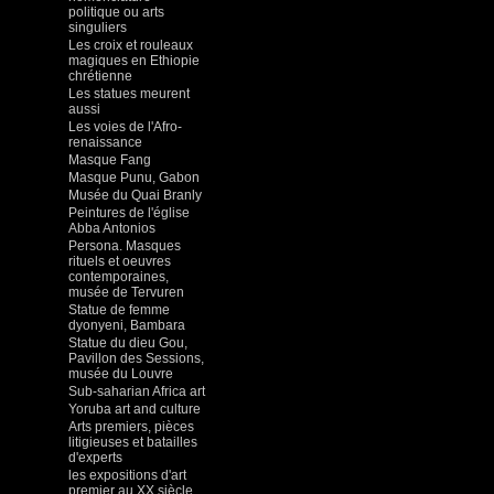
politique ou arts
singuliers
Les croix et rouleaux
magiques en Ethiopie
chrétienne
Les statues meurent
aussi
Les voies de l'Afro-
renaissance
Masque Fang
Masque Punu, Gabon
Musée du Quai Branly
Peintures de l'église
Abba Antonios
Persona. Masques
rituels et oeuvres
contemporaines,
musée de Tervuren
Statue de femme
dyonyeni, Bambara
Statue du dieu Gou,
Pavillon des Sessions,
musée du Louvre
Sub-saharian Africa art
Yoruba art and culture
Arts premiers, pièces
litigieuses et batailles
d'experts
les expositions d'art
premier au XX siècle