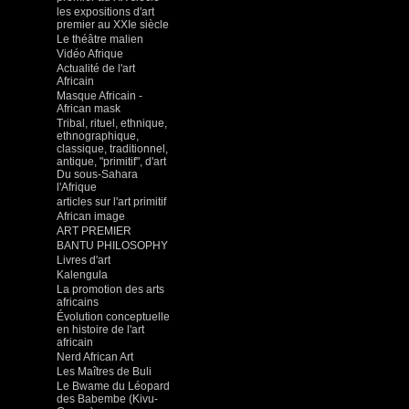
les expositions d'art
premier au XXIe siècle
Le théâtre malien
Vidéo Afrique
Actualité de l'art
Africain
Masque Africain -
African mask
Tribal, rituel, ethnique,
ethnographique,
classique, traditionnel,
antique, "primitif", d'art
Du sous-Sahara
l'Afrique
articles sur l'art primitif
African image
ART PREMIER
BANTU PHILOSOPHY
Livres d'art
Kalengula
La promotion des arts
africains
Évolution conceptuelle
en histoire de l'art
africain
Nerd African Art
Les Maîtres de Buli
Le Bwame du Léopard
des Babembe (Kivu-