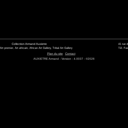
Collection Armand Auxietre
41 rue 
 Art premier, Art africain, African Art Gallery, Tribal Art Gallery
Tél. Fax
Plan du site
Contact
AUXIETRE Armand - Version : 4.0037 - ©2026