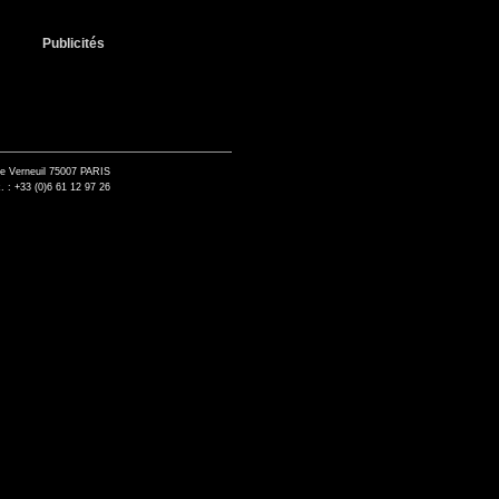
Publicités
de Verneuil 75007 PARIS
. : +33 (0)6 61 12 97 26