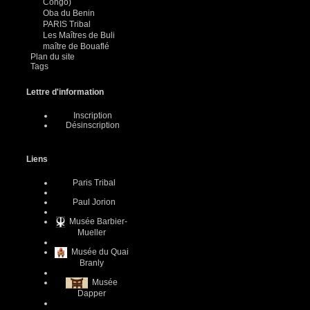
Congo)
Oba du Benin
PARIS Tribal
Les Maîtres de Buli
maître de Bouaflé
Plan du site
Tags
Lettre d'information
Inscription
Désinscription
Liens
Paris Tribal
Paul Jorion
Musée Barbier-
Mueller
Musée du Quai
Branly
Musée
Dapper