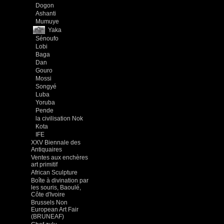
Dogon
Ashanti
Mumuye
Yaka
Sénoufo
Lobi
Baga
Dan
Gouro
Mossi
Songyé
Luba
Yoruba
Pende
la civilisation Nok
Kota
IFE
XXV Biennale des
Antiquaires
Ventes aux enchères
art primitif
African Sculpture
Boîte à divination par
les souris, Baoulé,
Côte d'Ivoire
Brussels Non
European Art Fair
(BRUNEAF)