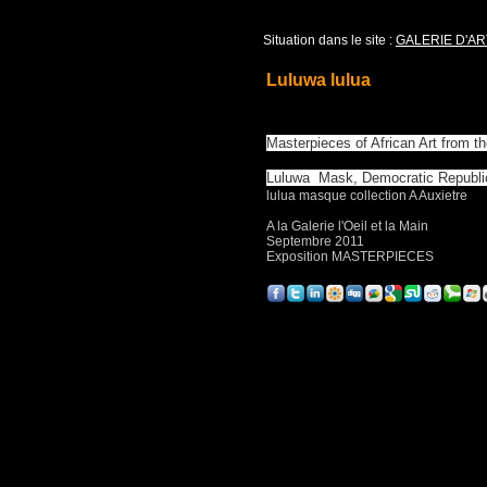
Situation dans le site :
GALERIE D'AR
Luluwa lulua
Masterpieces of African Art from t
Luluwa Mask, Democratic Republi
lulua masque collection A Auxietre
A la Galerie l'Oeil et la Main
Septembre 2011
Exposition MASTERPIECES