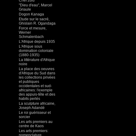
Chef zulu
"Dieu d'eau", Marcel
Griaule
Dogon Kanaga
Etude sur le sacré,
Ghislain R. Ogandaga
Force et mesure,
Werner
Schmalenbach
L'Afrique depuis 1935
L'Afrique sous
domination coloniale
(1880-1935)
La littérature d'Afrique
noire
La place des oeuvres
d'Afrique du Sud dans
les collections privées
et publiques
occidentales et sud-
africaines: l'exemple
des appuis-tête et des
habits perlés
La sculpture africaine,
Joseph Adandé
Le roi guérisseur et
sorcier
Les arts premiers au
centre de Kaos
Les arts premiers:
nomenclature